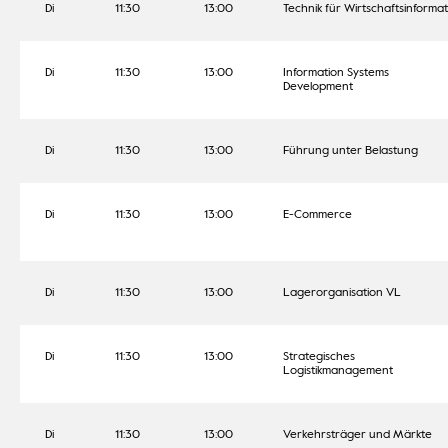
Di
11:30
13:00
Technik für Wirtschaftsinformat
Di
11:30
13:00
Information Systems
Development
Di
11:30
13:00
Führung unter Belastung
Di
11:30
13:00
E-Commerce
Di
11:30
13:00
Lagerorganisation VL
Di
11:30
13:00
Strategisches
Logistikmanagement
Di
11:30
13:00
Verkehrsträger und Märkte