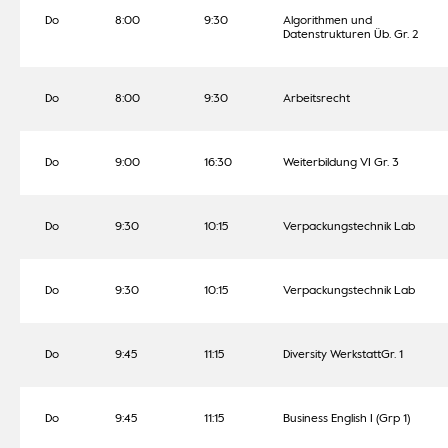
Do
8:00
9:30
Algorithmen und
Datenstrukturen Üb. Gr. 2
Do
8:00
9:30
Arbeitsrecht
Do
9:00
16:30
Weiterbildung VI Gr. 3
Do
9:30
10:15
Verpackungstechnik Lab
Do
9:30
10:15
Verpackungstechnik Lab
Do
9:45
11:15
Diversity WerkstattGr. 1
Do
9:45
11:15
Business English I (Grp 1)