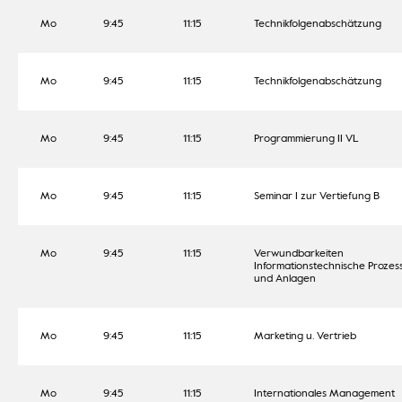
Mo
9:45
11:15
Technikfolgenabschätzung
Mo
9:45
11:15
Technikfolgenabschätzung
Mo
9:45
11:15
Programmierung II VL
Mo
9:45
11:15
Seminar I zur Vertiefung B
Mo
9:45
11:15
Verwundbarkeiten
Informationstechnische Prozes
und Anlagen
Mo
9:45
11:15
Marketing u. Vertrieb
Mo
9:45
11:15
Internationales Management