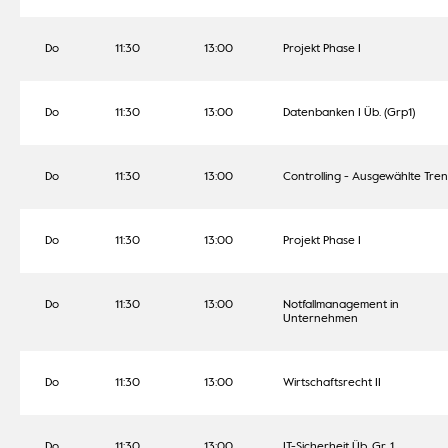
Do
11:30
13:00
Projekt Phase I
Do
11:30
13:00
Datenbanken I Üb. (Grp1)
Do
11:30
13:00
Controlling - Ausgewählte Tre
Do
11:30
13:00
Projekt Phase I
Do
11:30
13:00
Notfallmanagement in
Unternehmen
Do
11:30
13:00
Wirtschaftsrecht II
Do
11:30
13:00
IT-Sicherheit Üb. Gr. 1