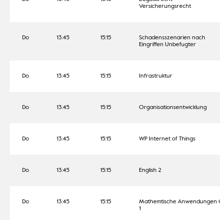
Versicherungsrecht
Do
13:45
15:15
Schadensszenarien nach
Eingriffen Unbefugter
Do
13:45
15:15
Infrastruktur
Do
13:45
15:15
Organisationsentwicklung
Do
13:45
15:15
WP Internet of Things
Do
13:45
15:15
English 2
Do
13:45
15:15
Mathemtische Anwendungen G
1