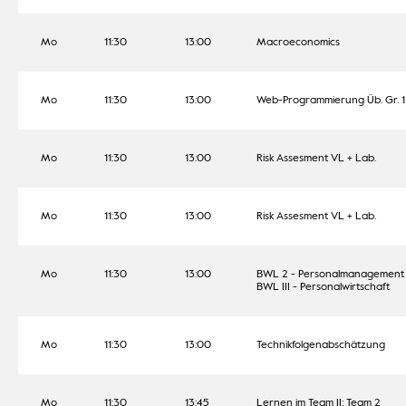
Mo
11:30
13:00
Macroeconomics
Mo
11:30
13:00
Web-Programmierung Üb. Gr. 1
Mo
11:30
13:00
Risk Assesment VL + Lab.
Mo
11:30
13:00
Risk Assesment VL + Lab.
Mo
11:30
13:00
BWL 2 - Personalmanagement
BWL III - Personalwirtschaft
Mo
11:30
13:00
Technikfolgenabschätzung
Mo
11:30
13:45
Lernen im Team II: Team 2