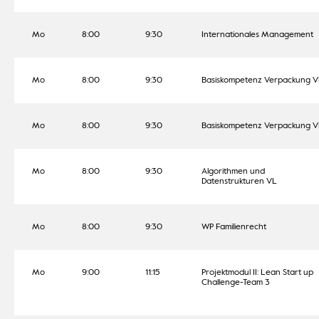
Mo
8:00
9:30
Internationales Management
Mo
8:00
9:30
Basiskompetenz Verpackung V
Mo
8:00
9:30
Basiskompetenz Verpackung V
Mo
8:00
9:30
Algorithmen und
Datenstrukturen VL
Mo
8:00
9:30
WP Familienrecht
Mo
9:00
11:15
Projektmodul II: Lean Start up
Challenge-Team 3