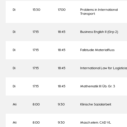
Di
15:30
17:00
Problems in International
Transport
Di
17:15
18:45
Business English II (Grp 2)
Di
17:15
18:45
Fallstudie Materialfluss
Di
17:15
18:45
International Law for Logistici
Di
17:15
18:45
Mathematik III Üb. Gr. 3
Mi
8:00
9:30
Klinische Sozialarbeit
Mi
8:00
9:30
Masch.elem. CAD VL