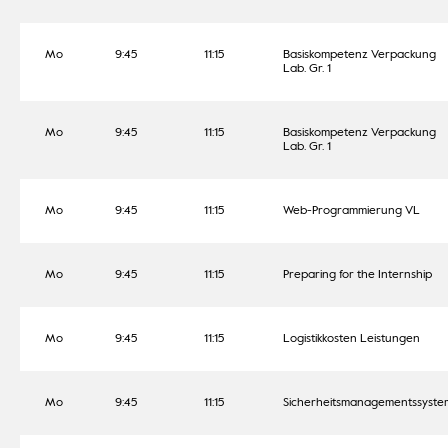
Mo
9:45
11:15
Basiskompetenz Verpackung
Lab. Gr. 1
Mo
9:45
11:15
Basiskompetenz Verpackung
Lab. Gr. 1
Mo
9:45
11:15
Web-Programmierung VL
Mo
9:45
11:15
Preparing for the Internship
Mo
9:45
11:15
Logistikkosten Leistungen
Mo
9:45
11:15
Sicherheitsmanagementssyste