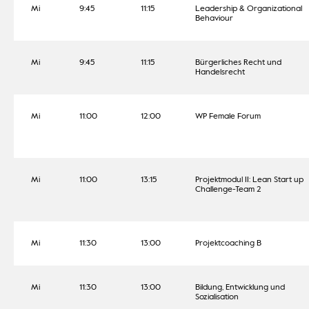
Mi
9:45
11:15
Leadership & Organizational
Behaviour
Mi
9:45
11:15
Bürgerliches Recht und
Handelsrecht
Mi
11:00
12:00
WP Female Forum
Mi
11:00
13:15
Projektmodul II: Lean Start up
Challenge-Team 2
Mi
11:30
13:00
Projektcoaching B
Mi
11:30
13:00
Bildung, Entwicklung und
Sozialisation