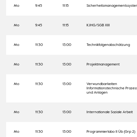
Mo
9:45
11:15
Sicherheitsmanagementssyste
Mo
9:45
11:15
KJHG/SGB XIII
Mo
11:30
13:00
Technikfolgenabschätzung
Mo
11:30
13:00
Projektmanagement
Mo
11:30
13:00
Verwundbarkeiten
Informationstechnische Prozes
und Anlagen
Mo
11:30
13:00
Internationale Soziale Arbeit
Mo
11:30
13:00
Programmierlabo II Üb (Grp 2)