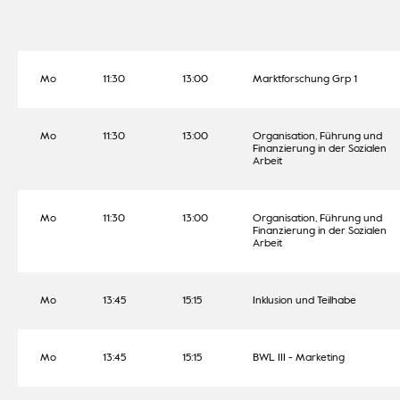
Mo
11:30
13:00
Marktforschung Grp 1
Mo
11:30
13:00
Organisation, Führung und
Finanzierung in der Sozialen
Arbeit
Mo
11:30
13:00
Organisation, Führung und
Finanzierung in der Sozialen
Arbeit
Mo
13:45
15:15
Inklusion und Teilhabe
Mo
13:45
15:15
BWL III - Marketing