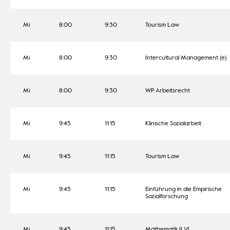
Mi
8:00
9:30
Tourism Law
Mi
8:00
9:30
Intercultural Management (e)
Mi
8:00
9:30
WP Arbeitsrecht
Mi
9:45
11:15
Klinische Sozialarbeit
Mi
9:45
11:15
Tourism Law
Mi
9:45
11:15
Einführung in die Empirische
Sozialforschung
Mi
9:45
11:15
Mathematik II VL