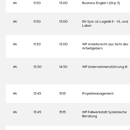
Mi
11:30
13:00
Business English I (Grp 3)
Mi
11:30
13:00
DV-Syst. i.d. Logistik II - VL und
Labor
Mi
11:30
13:00
WP Arbeitsrecht aus Sicht des
Arbeitgebers
Mi
13:30
14:30
WP Unternehmensführung III
Mi
13:45
15:15
Projektmanagement
Mi
13:45
15:15
WP Fallwerkstatt Systemische
Beratung