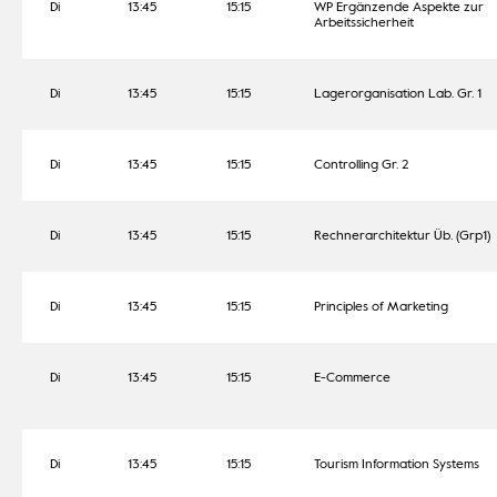
Di
13:45
15:15
WP Ergänzende Aspekte zur
Arbeitssicherheit
Di
13:45
15:15
Lagerorganisation Lab. Gr. 1
Di
13:45
15:15
Controlling Gr. 2
Di
13:45
15:15
Rechnerarchitektur Üb. (Grp1)
Di
13:45
15:15
Principles of Marketing
Di
13:45
15:15
E-Commerce
Di
13:45
15:15
Tourism Information Systems