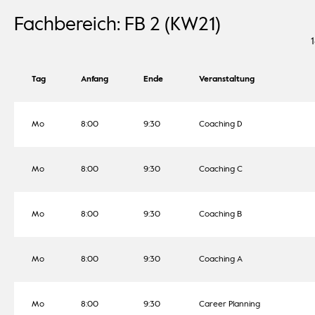
Fachbereich: FB 2 (KW21)
Tag
Anfang
Ende
Veranstaltung
Mo
8:00
9:30
Coaching D
Mo
8:00
9:30
Coaching C
Mo
8:00
9:30
Coaching B
Mo
8:00
9:30
Coaching A
Mo
8:00
9:30
Career Planning