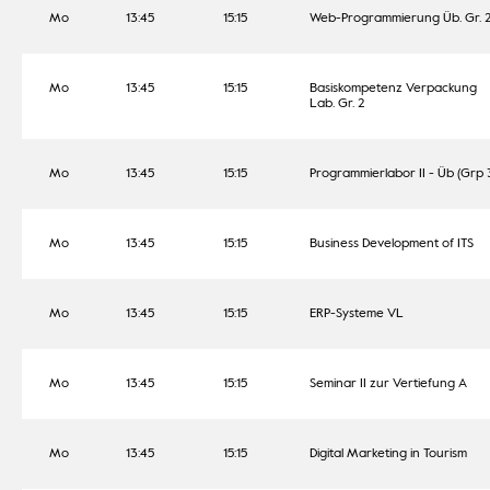
Mo
13:45
15:15
Web-Programmierung Üb. Gr. 
Mo
13:45
15:15
Basiskompetenz Verpackung
Lab. Gr. 2
Mo
13:45
15:15
Programmierlabor II - Üb (Grp 
Mo
13:45
15:15
Business Development of ITS
Mo
13:45
15:15
ERP-Systeme VL
Mo
13:45
15:15
Seminar II zur Vertiefung A
Mo
13:45
15:15
Digital Marketing in Tourism