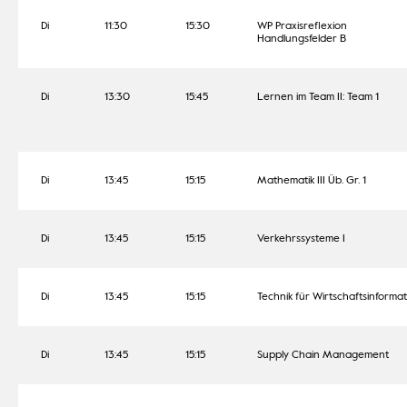
Di
11:30
15:30
WP Praxisreflexion
Handlungsfelder B
Di
13:30
15:45
Lernen im Team II: Team 1
Di
13:45
15:15
Mathematik III Üb. Gr. 1
Di
13:45
15:15
Verkehrssysteme I
Di
13:45
15:15
Technik für Wirtschaftsinformat
Di
13:45
15:15
Supply Chain Management