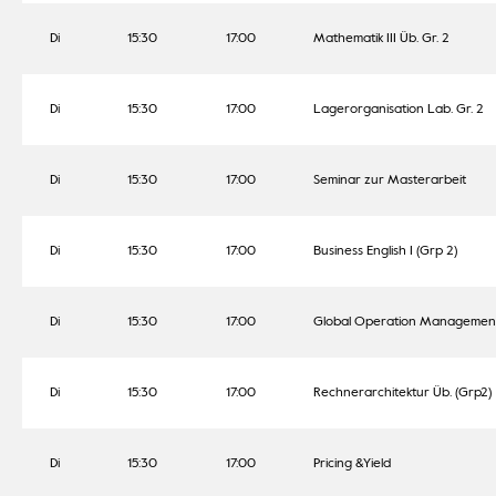
Di
15:30
17:00
Mathematik III Üb. Gr. 2
Di
15:30
17:00
Lagerorganisation Lab. Gr. 2
Di
15:30
17:00
Seminar zur Masterarbeit
Di
15:30
17:00
Business English I (Grp 2)
Di
15:30
17:00
Global Operation Managemen
Di
15:30
17:00
Rechnerarchitektur Üb. (Grp2)
Di
15:30
17:00
Pricing &Yield