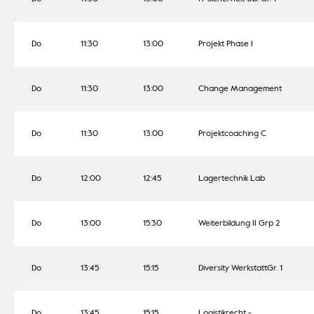
Do
11:30
13:00
Projekt Phase I
Do
11:30
13:00
Change Management
Do
11:30
13:00
Projektcoaching C
Do
12:00
12:45
Lagertechnik Lab
Do
13:00
15:30
Weiterbildung II Grp 2
Do
13:45
15:15
Diversity WerkstattGr. 1
Do
13:45
15:15
Logistikrecht -