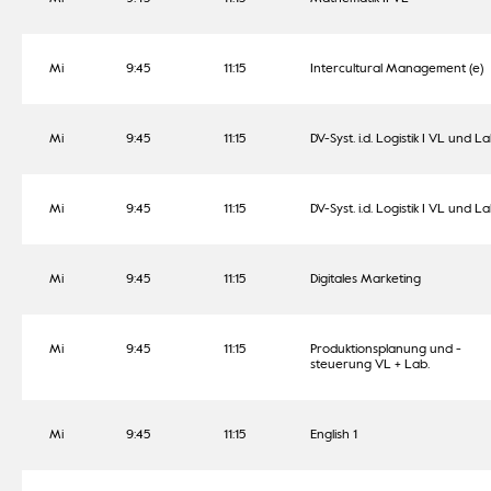
Mi
9:45
11:15
Intercultural Management (e)
Mi
9:45
11:15
DV-Syst. i.d. Logistik I VL und L
Mi
9:45
11:15
DV-Syst. i.d. Logistik I VL und L
Mi
9:45
11:15
Digitales Marketing
Mi
9:45
11:15
Produktionsplanung und -
steuerung VL + Lab.
Mi
9:45
11:15
English 1