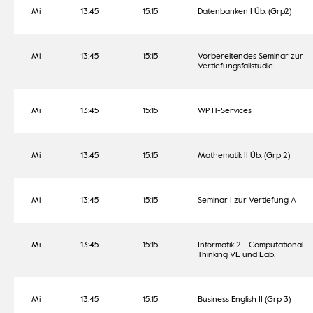
Mi
13:45
15:15
Datenbanken I Üb. (Grp2)
Mi
13:45
15:15
Vorbereitendes Seminar zur
Vertiefungsfallstudie
Mi
13:45
15:15
WP IT-Services
Mi
13:45
15:15
Mathematik II Üb. (Grp 2)
Mi
13:45
15:15
Seminar I zur Vertiefung A
Mi
13:45
15:15
Informatik 2 - Computational
Thinking VL und Lab.
Mi
13:45
15:15
Business English II (Grp 3)