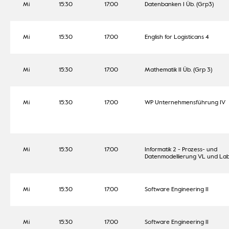
Mi
15:30
17:00
Datenbanken I Üb. (Grp3)
Mi
15:30
17:00
English for Logisticans 4
Mi
15:30
17:00
Mathematik II Üb. (Grp 3)
Mi
15:30
17:00
WP Unternehmensführung IV
Mi
15:30
17:00
Informatik 2 - Prozess- und
Datenmodellierung VL und Lab
Mi
15:30
17:00
Software Engineering II
Mi
15:30
17:00
Software Engineering II