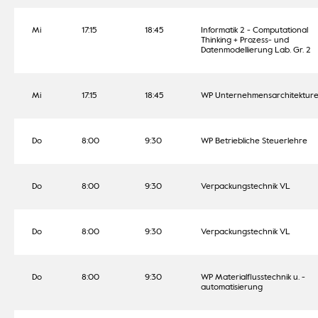
Mi
17:15
18:45
Informatik 2 - Computational
Thinking + Prozess- und
Datenmodellierung Lab. Gr. 2
Mi
17:15
18:45
WP Unternehmensarchitektur
Do
8:00
9:30
WP Betriebliche Steuerlehre
Do
8:00
9:30
Verpackungstechnik VL
Do
8:00
9:30
Verpackungstechnik VL
Do
8:00
9:30
WP Materialflusstechnik u. -
automatisierung