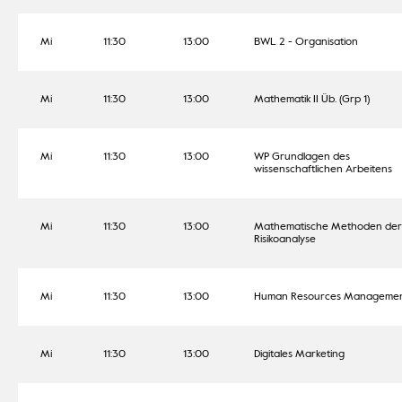
Mi
11:30
13:00
BWL 2 - Organisation
Mi
11:30
13:00
Mathematik II Üb. (Grp 1)
Mi
11:30
13:00
WP Grundlagen des
wissenschaftlichen Arbeitens
Mi
11:30
13:00
Mathematische Methoden der
Risikoanalyse
Mi
11:30
13:00
Human Resources Manageme
Mi
11:30
13:00
Digitales Marketing