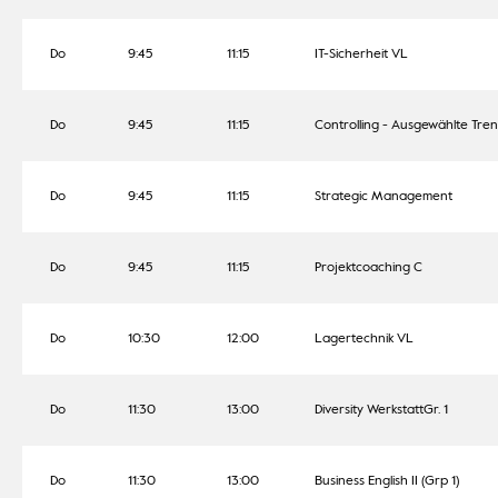
Do
9:45
11:15
IT-Sicherheit VL
Do
9:45
11:15
Controlling - Ausgewählte Tre
Do
9:45
11:15
Strategic Management
Do
9:45
11:15
Projektcoaching C
Do
10:30
12:00
Lagertechnik VL
Do
11:30
13:00
Diversity WerkstattGr. 1
Do
11:30
13:00
Business English II (Grp 1)