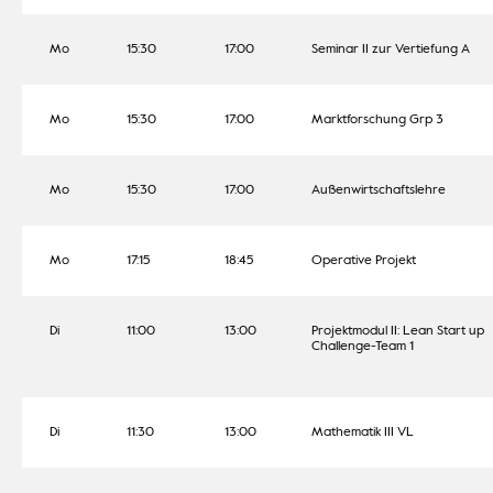
Mo
15:30
17:00
Seminar II zur Vertiefung A
Mo
15:30
17:00
Marktforschung Grp 3
Mo
15:30
17:00
Außenwirtschaftslehre
Mo
17:15
18:45
Operative Projekt
Di
11:00
13:00
Projektmodul II: Lean Start up
Challenge-Team 1
Di
11:30
13:00
Mathematik III VL