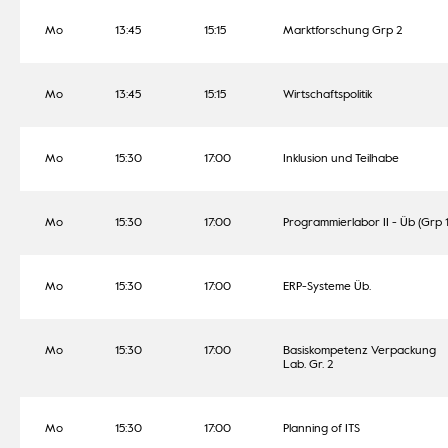
Mo
13:45
15:15
Marktforschung Grp 2
Mo
13:45
15:15
Wirtschaftspolitik
Mo
15:30
17:00
Inklusion und Teilhabe
Mo
15:30
17:00
Programmierlabor II - Üb (Grp 1
Mo
15:30
17:00
ERP-Systeme Üb.
Mo
15:30
17:00
Basiskompetenz Verpackung
Lab. Gr. 2
Mo
15:30
17:00
Planning of ITS