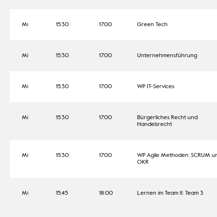
Mi
15:30
17:00
Green Tech
Mi
15:30
17:00
Unternehmensführung
Mi
15:30
17:00
WP IT-Services
Mi
15:30
17:00
Bürgerliches Recht und
Handelsrecht
Mi
15:30
17:00
WP Agile Methoden: SCRUM u
OKR
Mi
15:45
18:00
Lernen im Team II: Team 3