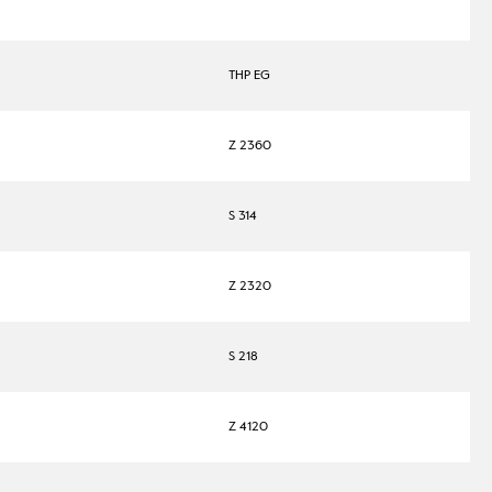
THP EG
Z 2360
S 314
Z 2320
S 218
Z 4120