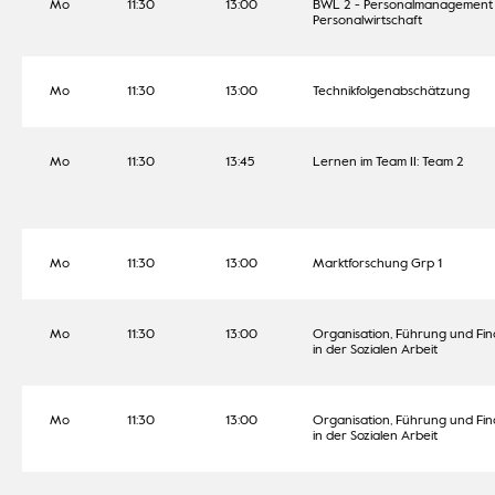
Mo
11:30
13:00
BWL 2 - Personalmanagement /
Personalwirtschaft
Mo
11:30
13:00
Technikfolgenabschätzung
Mo
11:30
13:45
Lernen im Team II: Team 2
Mo
11:30
13:00
Marktforschung Grp 1
Mo
11:30
13:00
Organisation, Führung und Fi
in der Sozialen Arbeit
Mo
11:30
13:00
Organisation, Führung und Fi
in der Sozialen Arbeit