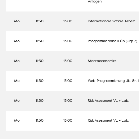
Anlagen
Mo
11:30
13:00
Internationale Soziale Arbeit
Mo
11:30
13:00
Programmierlabo II Üb (Grp 2)
Mo
11:30
13:00
Macroeconomics
Mo
11:30
13:00
Web-Programmierung Üb. Gr. 1
Mo
11:30
13:00
Risk Assesment VL + Lab.
Mo
11:30
13:00
Risk Assesment VL + Lab.