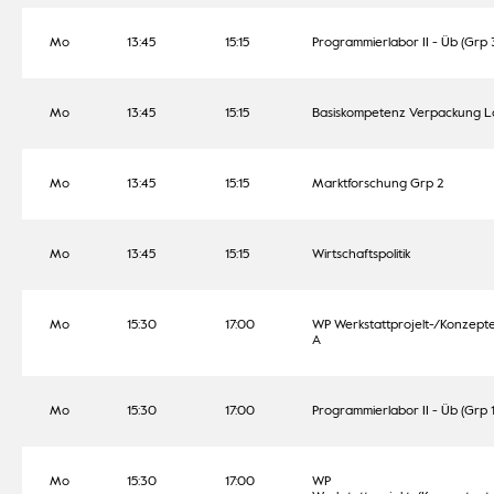
Mo
13:45
15:15
Programmierlabor II - Üb (Grp 
Mo
13:45
15:15
Basiskompetenz Verpackung La
Mo
13:45
15:15
Marktforschung Grp 2
Mo
13:45
15:15
Wirtschaftspolitik
Mo
15:30
17:00
WP Werkstattprojelt-/Konzept
A
Mo
15:30
17:00
Programmierlabor II - Üb (Grp 1
Mo
15:30
17:00
WP