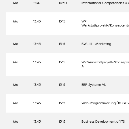
Mo
11:30
14:30
International Competencies 4 G
Mo
13:45
15:15
WP
Werkstattprojekt-/Konzeptentw
Mo
13:45
15:15
BWL III - Marketing
Mo
13:45
15:15
WP Werkstattprojelt-/Konzept
A
Mo
13:45
15:15
ERP-Systeme VL
Mo
13:45
15:15
Web-Programmierung Üb. Gr. 
Mo
13:45
15:15
Business Development of ITS