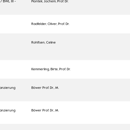
 BWL III -
Piontek, Jochem, Prof. Dr.
Radfelder, Oliver, Prof. Dr.
Rohlfsen, Celine
Kemmerling, Birte, Prof. Dr.
nanzierung
Böwer Prof. Dr., M.
nanzierung
Böwer Prof. Dr., M.