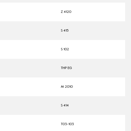
Z 4120
S 415
S 102
THP EG
M 2010
S 414
T03-103