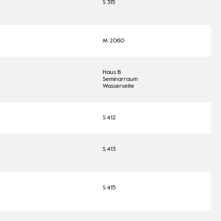
S 315
M 2060
Haus B
Seminarraum
Wasserseite
S 412
S 413
S 415