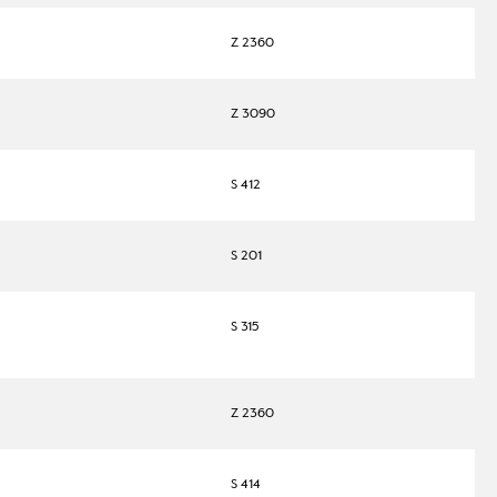
Z 2360
Z 3090
S 412
S 201
S 315
Z 2360
S 414