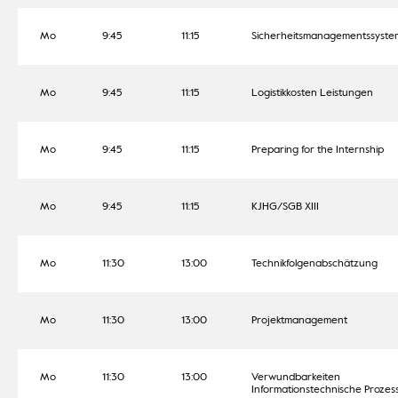
Mo
9:45
11:15
Sicherheitsmanagementssyste
Mo
9:45
11:15
Logistikkosten Leistungen
Mo
9:45
11:15
Preparing for the Internship
Mo
9:45
11:15
KJHG/SGB XIII
Mo
11:30
13:00
Technikfolgenabschätzung
Mo
11:30
13:00
Projektmanagement
Mo
11:30
13:00
Verwundbarkeiten
Informationstechnische Prozes