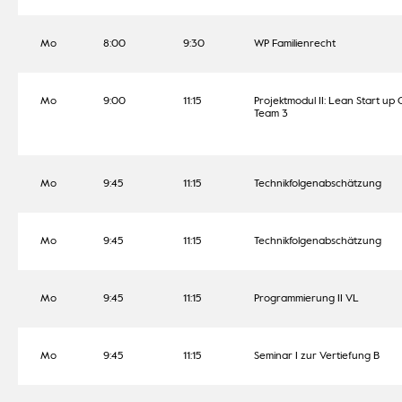
Mo
8:00
9:30
WP Familienrecht
Mo
9:00
11:15
Projektmodul II: Lean Start up
Team 3
Mo
9:45
11:15
Technikfolgenabschätzung
Mo
9:45
11:15
Technikfolgenabschätzung
Mo
9:45
11:15
Programmierung II VL
Mo
9:45
11:15
Seminar I zur Vertiefung B