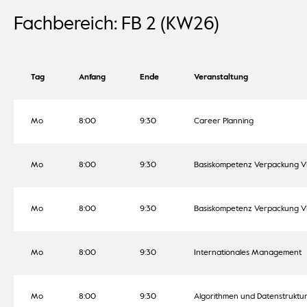
Fachbereich: FB 2 (KW26)
Tag
Anfang
Ende
Veranstaltung
Mo
8:00
9:30
Career Planning
Mo
8:00
9:30
Basiskompetenz Verpackung V
Mo
8:00
9:30
Basiskompetenz Verpackung V
Mo
8:00
9:30
Internationales Management
Mo
8:00
9:30
Algorithmen und Datenstruktu