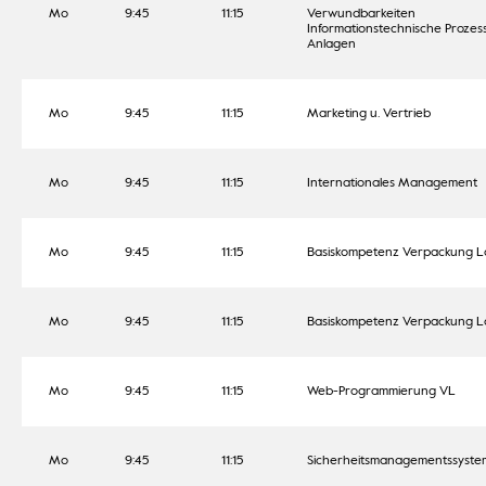
Mo
9:45
11:15
Verwundbarkeiten
Informationstechnische Prozes
Anlagen
Mo
9:45
11:15
Marketing u. Vertrieb
Mo
9:45
11:15
Internationales Management
Mo
9:45
11:15
Basiskompetenz Verpackung Lab
Mo
9:45
11:15
Basiskompetenz Verpackung Lab
Mo
9:45
11:15
Web-Programmierung VL
Mo
9:45
11:15
Sicherheitsmanagementssyste