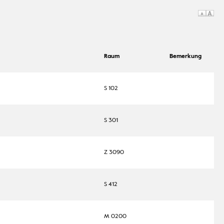
Raum
Bemerkung
S 102
S 301
Z 3090
S 412
M 0200