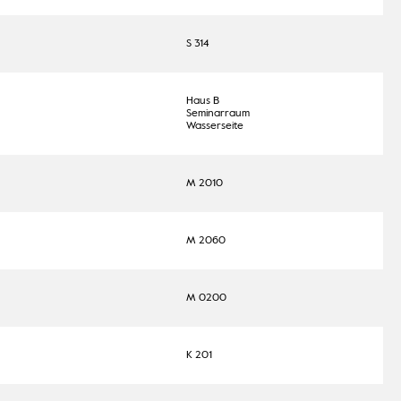
S 314
Haus B
Seminarraum
Wasserseite
M 2010
M 2060
M 0200
K 201