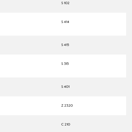
S 102
S 414
S 415
S 315
S 401
Z 2320
C 210