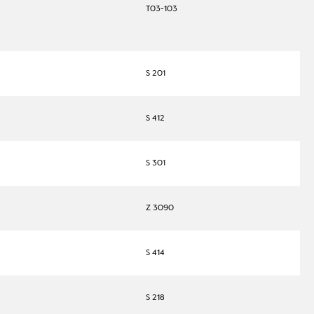
T03-103
S 201
S 412
S 301
Z 3090
S 414
S 218