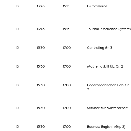
Di
13:45
15:15
E-Commerce
Di
13:45
15:15
Tourism Information Systems
Di
15:30
17:00
Controlling Gr. 3
Di
15:30
17:00
Mathematik III Üb. Gr. 2
Di
15:30
17:00
Lagerorganisation Lab. Gr.
2
Di
15:30
17:00
Seminar zur Masterarbeit
Di
15:30
17:00
Business English I (Grp 2)