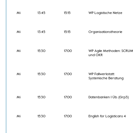
Mi
13:45
15:15
WP Logistische Netze
Mi
13:45
15:15
Organisationstheorie
Mi
15:30
17:00
WP Agile Methoden: SCRU
und OKR
Mi
15:30
17:00
WP Fallwerkstatt
Systemische Beratung
Mi
15:30
17:00
Datenbanken I Üb. (Grp3)
Mi
15:30
17:00
English for Logisticans 4