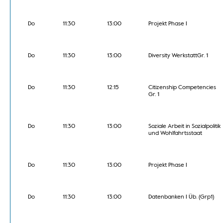
Do
11:30
13:00
Projekt Phase I
Do
11:30
13:00
Diversity WerkstattGr. 1
Do
11:30
12:15
Citizenship Competencies
Gr. 1
Do
11:30
13:00
Soziale Arbeit in Sozialpolitik
und Wohlfahrtsstaat
Do
11:30
13:00
Projekt Phase I
Do
11:30
13:00
Datenbanken I Üb. (Grp1)