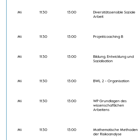
Mi
11:30
13:00
Diversitätssensible Soziale
Arbeit
Mi
11:30
13:00
Projektcoaching B
Mi
11:30
13:00
Bildung, Entwicklung und
Sozialisation
Mi
11:30
13:00
BWL 2 - Organisation
Mi
11:30
13:00
WP Grundlagen des
wissenschaftlichen
Arbeitens
Mi
11:30
13:00
Mathematische Methoden
der Risikoanalyse