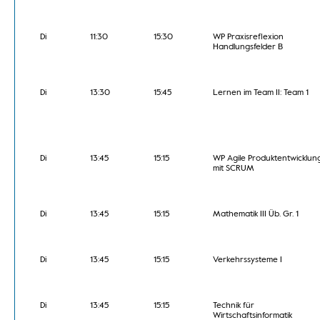
Di
11:30
15:30
WP Praxisreflexion
Handlungsfelder B
Di
13:30
15:45
Lernen im Team II: Team 1
Di
13:45
15:15
WP Agile Produktentwicklun
mit SCRUM
Di
13:45
15:15
Mathematik III Üb. Gr. 1
Di
13:45
15:15
Verkehrssysteme I
Di
13:45
15:15
Technik für
Wirtschaftsinformatik