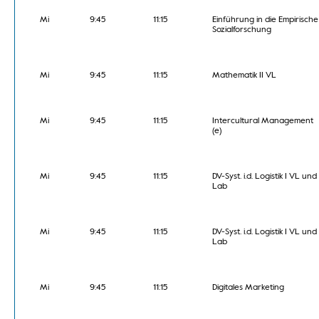
Mi
9:45
11:15
Einführung in die Empirische
Sozialforschung
Mi
9:45
11:15
Mathematik II VL
Mi
9:45
11:15
Intercultural Management
(e)
Mi
9:45
11:15
DV-Syst. i.d. Logistik I VL und
Lab
Mi
9:45
11:15
DV-Syst. i.d. Logistik I VL und
Lab
Mi
9:45
11:15
Digitales Marketing