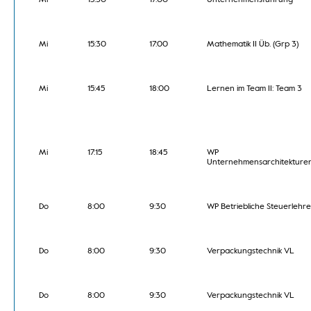
Mi
15:30
17:00
Unternehmensführung
Mi
15:30
17:00
Mathematik II Üb. (Grp 3)
Mi
15:45
18:00
Lernen im Team II: Team 3
Mi
17:15
18:45
WP
Unternehmensarchitekture
Do
8:00
9:30
WP Betriebliche Steuerlehre
Do
8:00
9:30
Verpackungstechnik VL
Do
8:00
9:30
Verpackungstechnik VL