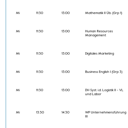
Mi
11:30
13:00
Mathematik II Üb. (Grp 1)
Mi
11:30
13:00
Human Resources
Management
Mi
11:30
13:00
Digitales Marketing
Mi
11:30
13:00
Business English I (Grp 3)
Mi
11:30
13:00
DV-Syst. i.d. Logistik II - VL
und Labor
Mi
13:30
14:30
WP Unternehmensführung
III