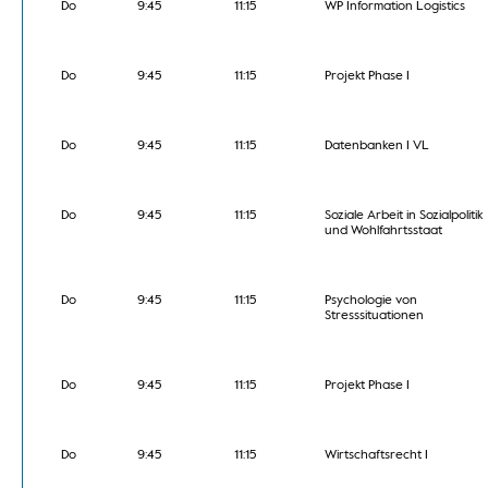
Do
9:45
11:15
WP Information Logistics
Do
9:45
11:15
Projekt Phase I
Do
9:45
11:15
Datenbanken I VL
Do
9:45
11:15
Soziale Arbeit in Sozialpolitik
und Wohlfahrtsstaat
Do
9:45
11:15
Psychologie von
Stresssituationen
Do
9:45
11:15
Projekt Phase I
Do
9:45
11:15
Wirtschaftsrecht I