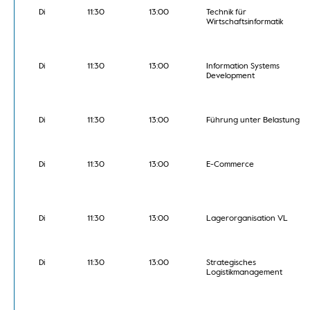
Di
11:30
13:00
Technik für
Wirtschaftsinformatik
Di
11:30
13:00
Information Systems
Development
Di
11:30
13:00
Führung unter Belastung
Di
11:30
13:00
E-Commerce
Di
11:30
13:00
Lagerorganisation VL
Di
11:30
13:00
Strategisches
Logistikmanagement