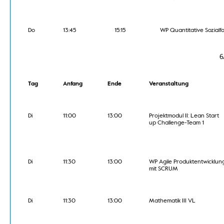
Do
13:45
15:15
WP Quantitative Sozial
6
Tag
Anfang
Ende
Veranstaltung
Di
11:00
13:00
Projektmodul II: Lean Start
up Challenge-Team 1
Di
11:30
13:00
WP Agile Produktentwicklun
mit SCRUM
Di
11:30
13:00
Mathematik III VL