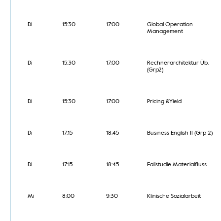
Di
15:30
17:00
Global Operation
Management
Di
15:30
17:00
Rechnerarchitektur Üb.
(Grp2)
Di
15:30
17:00
Pricing &Yield
Di
17:15
18:45
Business English II (Grp 2)
Di
17:15
18:45
Fallstudie Materialfluss
Mi
8:00
9:30
Klinische Sozialarbeit