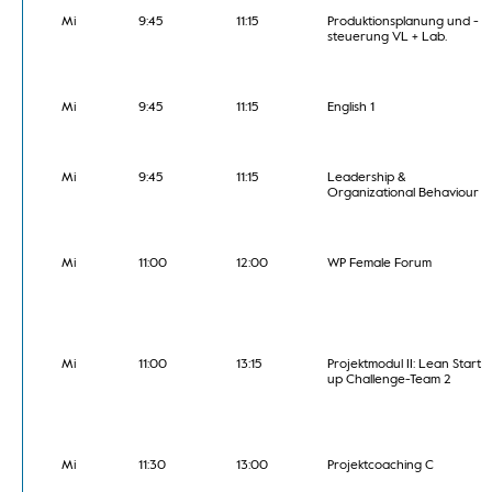
Mi
9:45
11:15
Produktionsplanung und -
steuerung VL + Lab.
Mi
9:45
11:15
English 1
Mi
9:45
11:15
Leadership &
Organizational Behaviour
Mi
11:00
12:00
WP Female Forum
Mi
11:00
13:15
Projektmodul II: Lean Start
up Challenge-Team 2
Mi
11:30
13:00
Projektcoaching C