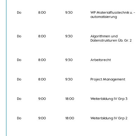
Do
8:00
9:30
WP Materialflusstechnik u. -
automatisierung
Do
8:00
9:30
Algorithmen und
Datenstrukturen Üb. Gr. 2
Do
8:00
9:30
Arbeitsrecht
Do
8:00
9:30
Project Management
Do
9:00
18:00
Weiterbildung IV Grp 3
Do
9:00
18:00
Weiterbildung IV Grp 2