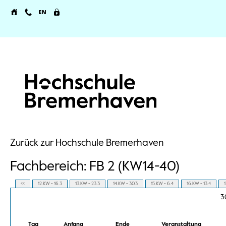
Zurück zur Hochschule Bremerhaven
Fachbereich: FB 2 (KW14-40)
<<
12.KW - 16.3
13.KW - 23.3
14.KW - 30.3
15.KW - 6.4
16.KW - 13.4
1
3
Tag
Anfang
Ende
Veranstaltung