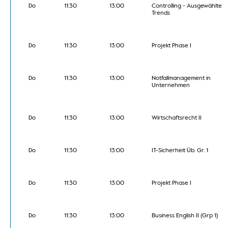
Do
11:30
13:00
Controlling - Ausgewählte
Trends
Do
11:30
13:00
Projekt Phase I
Do
11:30
13:00
Notfallmanagement in
Unternehmen
Do
11:30
13:00
Wirtschaftsrecht II
Do
11:30
13:00
IT-Sicherheit Üb. Gr. 1
Do
11:30
13:00
Projekt Phase I
Do
11:30
13:00
Business English II (Grp 1)