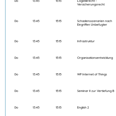
Do
13:45
15:15
Logistikrecht -
Versicherungsrecht
Do
13:45
15:15
Schadensszenarien nach
Eingriffen Unbefugter
Do
13:45
15:15
Infrastruktur
Do
13:45
15:15
Organisationsentwicklung
Do
13:45
15:15
WP Internet of Things
Do
13:45
15:15
Seminar II zur Vertiefung B
Do
13:45
15:15
English 2