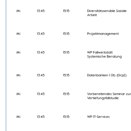
Mi
13:45
15:15
Diversitätssensible Soziale
Arbeit
Mi
13:45
15:15
Projektmanagement
Mi
13:45
15:15
WP Fallwerkstatt
Systemische Beratung
Mi
13:45
15:15
Datenbanken I Üb. (Grp2)
Mi
13:45
15:15
Vorbereitendes Seminar zu
Vertiefungsfallstudie
Mi
13:45
15:15
WP IT-Services