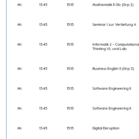
Mi
13:45
15:15
Mathematik II Üb. (Grp 2)
Mi
13:45
15:15
Seminar I zur Vertiefung A
Mi
13:45
15:15
Informatik 2 - Computationa
Thinking VL und Lab.
Mi
13:45
15:15
Business English II (Grp 3)
Mi
13:45
15:15
Software Engineering II
Mi
13:45
15:15
Software Engineering II
Mi
13:45
15:15
Digital Disruption