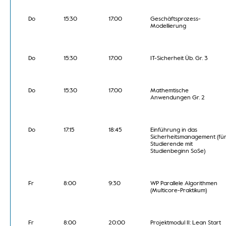
Do
15:30
17:00
Geschäftsprozess-
Modellierung
Do
15:30
17:00
IT-Sicherheit Üb. Gr. 3
Do
15:30
17:00
Mathemtische
Anwendungen Gr. 2
Do
17:15
18:45
Einführung in das
Sicherheitsmanagement (fü
Studierende mit
Studienbeginn SoSe)
Fr
8:00
9:30
WP Parallele Algorithmen
(Multicore-Praktikum)
Fr
8:00
20:00
Projektmodul II: Lean Start