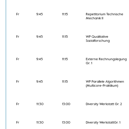
Fr
9:45
11:15
Repetitorium Technische
Mechanik II
Fr
9:45
11:15
WP Qualitative
Sozialforschung
Fr
9:45
11:15
Externe Rechnungslegung
Gr. 1
Fr
9:45
11:15
WP Parallele Algorithmen
(Multicore-Praktikum)
Fr
11:30
13:00
Diversity Werkstatt Gr. 2
Fr
11:30
13:00
Diversity WerkstattGr. 1