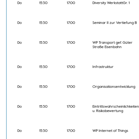
Do
15:30
17:00
Diversity WerkstattGr. 1
Do
15:30
17:00
Seminar II zur Vertiefung B
Do
15:30
17:00
WP Transport gef. Güter
Straße Eisenbahn
Do
15:30
17:00
Infrastruktur
Do
15:30
17:00
Organisationsentwicklung
Do
15:30
17:00
Eintrittswahrscheinlichkeiten
u. Risikobewertung
Do
15:30
17:00
WP Internet of Things