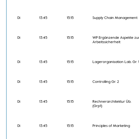
Di
13:45
15:15
Supply Chain Management
Di
13:45
15:15
WP Ergänzende Aspekte zu
Arbeitssicherheit
Di
13:45
15:15
Lagerorganisation Lab. Gr. 
Di
13:45
15:15
Controlling Gr. 2
Di
13:45
15:15
Rechnerarchitektur Üb.
(Grp1)
Di
13:45
15:15
Principles of Marketing