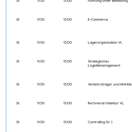
Di
11:30
13:00
Führung unter Belastung
Di
11:30
13:00
E-Commerce
Di
11:30
13:00
Lagerorganisation VL
Di
11:30
13:00
Strategisches
Logistikmanagement
Di
11:30
13:00
Verkehrsträger und Märkte
Di
11:30
13:00
Rechnerarchitektur VL
Di
11:30
13:00
Controlling Gr. 1