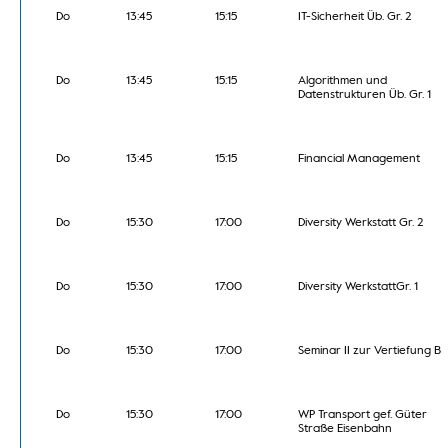
Do
13:45
15:15
IT-Sicherheit Üb. Gr. 2
Do
13:45
15:15
Algorithmen und
Datenstrukturen Üb. Gr. 1
Do
13:45
15:15
Financial Management
Do
15:30
17:00
Diversity Werkstatt Gr. 2
Do
15:30
17:00
Diversity WerkstattGr. 1
Do
15:30
17:00
Seminar II zur Vertiefung B
Do
15:30
17:00
WP Transport gef. Güter
Straße Eisenbahn