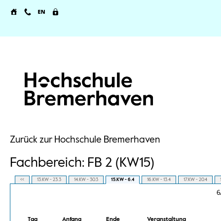
Zurück zur Hochschule Bremerhaven
Fachbereich: FB 2 (KW15)
<<
13.KW - 23.3
14.KW - 30.3
15.KW - 6.4
16.KW - 13.4
17.KW - 20.4
6
Tag
Anfang
Ende
Veranstaltung