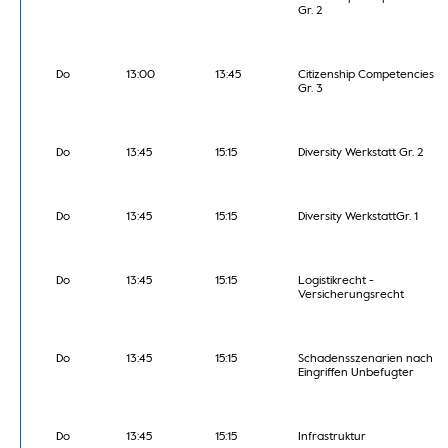
Gr. 2
Do
13:00
13:45
Citizenship Competencies
Gr. 3
Do
13:45
15:15
Diversity Werkstatt Gr. 2
Do
13:45
15:15
Diversity WerkstattGr. 1
Do
13:45
15:15
Logistikrecht -
Versicherungsrecht
Do
13:45
15:15
Schadensszenarien nach
Eingriffen Unbefugter
Do
13:45
15:15
Infrastruktur