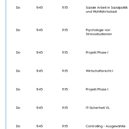
Do
9:45
11:15
Soziale Arbeit in Sozialpolitik
und Wohlfahrtsstaat
Do
9:45
11:15
Psychologie von
Stresssituationen
Do
9:45
11:15
Projekt Phase I
Do
9:45
11:15
Wirtschaftsrecht I
Do
9:45
11:15
Projekt Phase I
Do
9:45
11:15
IT-Sicherheit VL
Do
9:45
11:15
Controlling - Ausgewählte