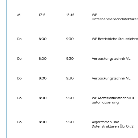
Mi
17:15
18:45
WP
Unternehmensarchitekture
Do
8:00
9:30
WP Betriebliche Steuerlehre
Do
8:00
9:30
Verpackungstechnik VL
Do
8:00
9:30
Verpackungstechnik VL
Do
8:00
9:30
WP Materialflusstechnik u. -
automatisierung
Do
8:00
9:30
Algorithmen und
Datenstrukturen Üb. Gr. 2