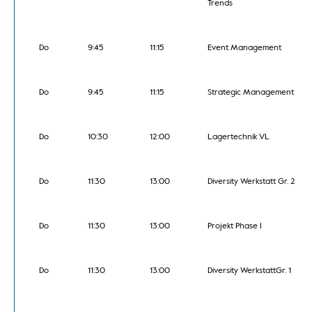
Trends
Do
9:45
11:15
Event Management
Do
9:45
11:15
Strategic Management
Do
10:30
12:00
Lagertechnik VL
Do
11:30
13:00
Diversity Werkstatt Gr. 2
Do
11:30
13:00
Projekt Phase I
Do
11:30
13:00
Diversity WerkstattGr. 1