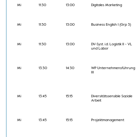
Mi
11:30
13:00
Digitales Marketing
Mi
11:30
13:00
Business English I (Grp 3)
Mi
11:30
13:00
DV-Syst. i.d. Logistik II - VL
und Labor
Mi
13:30
14:30
WP Unternehmensführung
III
Mi
13:45
15:15
Diversitätssensible Soziale
Arbeit
Mi
13:45
15:15
Projektmanagement