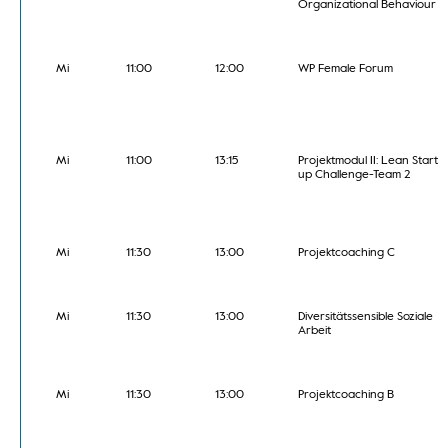
Organizational Behaviour
Mi
11:00
12:00
WP Female Forum
Mi
11:00
13:15
Projektmodul II: Lean Start
up Challenge-Team 2
Mi
11:30
13:00
Projektcoaching C
Mi
11:30
13:00
Diversitätssensible Soziale
Arbeit
Mi
11:30
13:00
Projektcoaching B