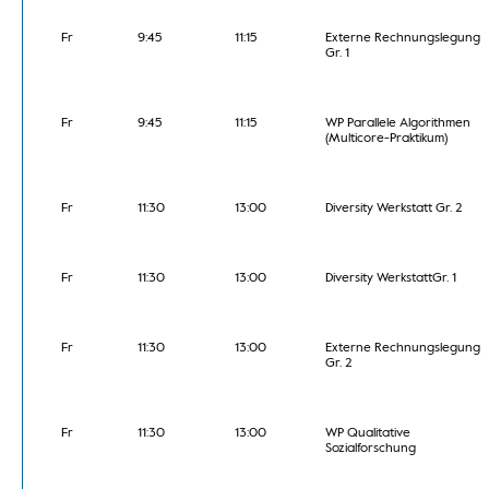
Fr
9:45
11:15
Externe Rechnungslegung
Gr. 1
Fr
9:45
11:15
WP Parallele Algorithmen
(Multicore-Praktikum)
Fr
11:30
13:00
Diversity Werkstatt Gr. 2
Fr
11:30
13:00
Diversity WerkstattGr. 1
Fr
11:30
13:00
Externe Rechnungslegung
Gr. 2
Fr
11:30
13:00
WP Qualitative
Sozialforschung