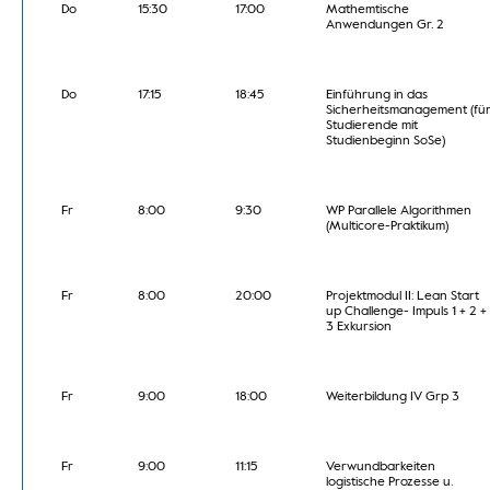
Do
15:30
17:00
Mathemtische
Anwendungen Gr. 2
Do
17:15
18:45
Einführung in das
Sicherheitsmanagement (fü
Studierende mit
Studienbeginn SoSe)
Fr
8:00
9:30
WP Parallele Algorithmen
(Multicore-Praktikum)
Fr
8:00
20:00
Projektmodul II: Lean Start
up Challenge- Impuls 1 + 2 +
3 Exkursion
Fr
9:00
18:00
Weiterbildung IV Grp 3
Fr
9:00
11:15
Verwundbarkeiten
logistische Prozesse u.