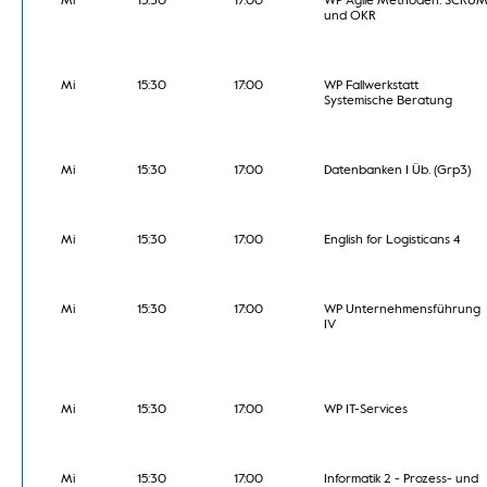
Mi
15:30
17:00
WP Agile Methoden: SCRU
und OKR
Mi
15:30
17:00
WP Fallwerkstatt
Systemische Beratung
Mi
15:30
17:00
Datenbanken I Üb. (Grp3)
Mi
15:30
17:00
English for Logisticans 4
Mi
15:30
17:00
WP Unternehmensführung
IV
Mi
15:30
17:00
WP IT-Services
Mi
15:30
17:00
Informatik 2 - Prozess- und