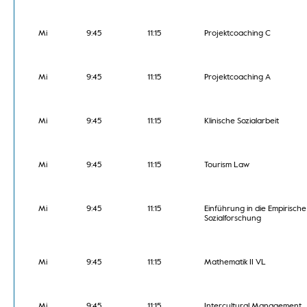
Mi
9:45
11:15
Projektcoaching C
Mi
9:45
11:15
Projektcoaching A
Mi
9:45
11:15
Klinische Sozialarbeit
Mi
9:45
11:15
Tourism Law
Mi
9:45
11:15
Einführung in die Empirische
Sozialforschung
Mi
9:45
11:15
Mathematik II VL
Mi
9:45
11:15
Intercultural Management