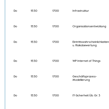
Do
15:30
17:00
Infrastruktur
Do
15:30
17:00
Organisationsentwicklung
Do
15:30
17:00
Eintrittswahrscheinlichkeiten
u. Risikobewertung
Do
15:30
17:00
WP Internet of Things
Do
15:30
17:00
Geschäftsprozess-
Modellierung
Do
15:30
17:00
IT-Sicherheit Üb. Gr. 3