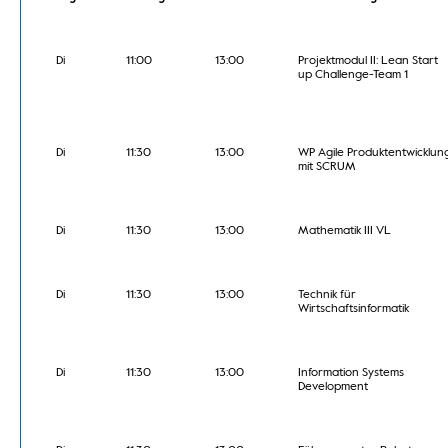
Di
11:00
13:00
Projektmodul II: Lean Start
up Challenge-Team 1
Di
11:30
13:00
WP Agile Produktentwicklun
mit SCRUM
Di
11:30
13:00
Mathematik III VL
Di
11:30
13:00
Technik für
Wirtschaftsinformatik
Di
11:30
13:00
Information Systems
Development