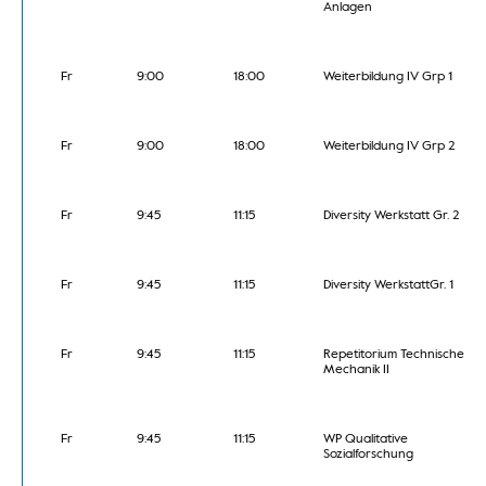
Anlagen
Fr
9:00
18:00
Weiterbildung IV Grp 1
Fr
9:00
18:00
Weiterbildung IV Grp 2
Fr
9:45
11:15
Diversity Werkstatt Gr. 2
Fr
9:45
11:15
Diversity WerkstattGr. 1
Fr
9:45
11:15
Repetitorium Technische
Mechanik II
Fr
9:45
11:15
WP Qualitative
Sozialforschung