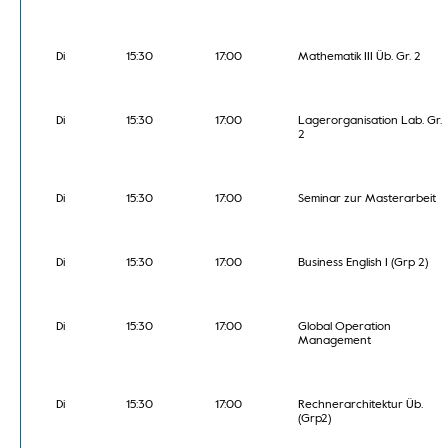
Di
15:30
17:00
Mathematik III Üb. Gr. 2
Di
15:30
17:00
Lagerorganisation Lab. Gr.
2
Di
15:30
17:00
Seminar zur Masterarbeit
Di
15:30
17:00
Business English I (Grp 2)
Di
15:30
17:00
Global Operation
Management
Di
15:30
17:00
Rechnerarchitektur Üb.
(Grp2)