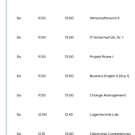
Do
11:30
13:00
Wirtschaftsrecht II
Do
11:30
13:00
IT-Sicherheit Üb. Gr. 1
Do
11:30
13:00
Projekt Phase I
Do
11:30
13:00
Business English II (Grp 1)
Do
11:30
13:00
Change Management
Do
12:00
12:45
Lagertechnik Lab
Do
12:15
13:00
Citizenship Competencies