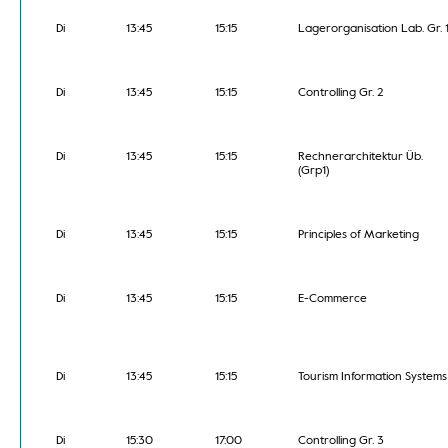
Di
13:45
15:15
Lagerorganisation Lab. Gr. 
Di
13:45
15:15
Controlling Gr. 2
Di
13:45
15:15
Rechnerarchitektur Üb.
(Grp1)
Di
13:45
15:15
Principles of Marketing
Di
13:45
15:15
E-Commerce
Di
13:45
15:15
Tourism Information Systems
Di
15:30
17:00
Controlling Gr. 3