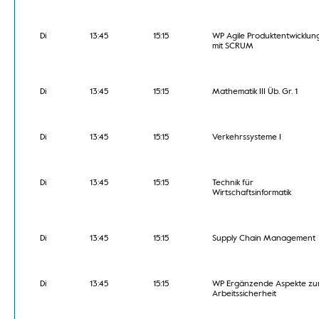
Di
13:45
15:15
WP Agile Produktentwicklun
mit SCRUM
Di
13:45
15:15
Mathematik III Üb. Gr. 1
Di
13:45
15:15
Verkehrssysteme I
Di
13:45
15:15
Technik für
Wirtschaftsinformatik
Di
13:45
15:15
Supply Chain Management
Di
13:45
15:15
WP Ergänzende Aspekte zu
Arbeitssicherheit