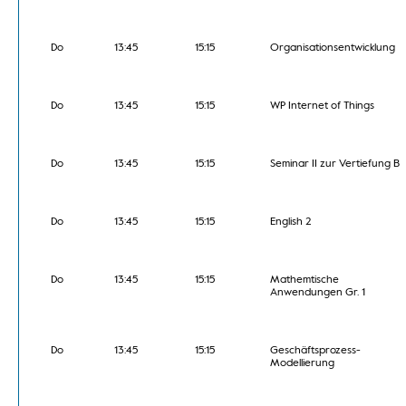
Do
13:45
15:15
Organisationsentwicklung
Do
13:45
15:15
WP Internet of Things
Do
13:45
15:15
Seminar II zur Vertiefung B
Do
13:45
15:15
English 2
Do
13:45
15:15
Mathemtische
Anwendungen Gr. 1
Do
13:45
15:15
Geschäftsprozess-
Modellierung