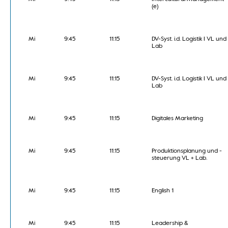
(e)
Mi
9:45
11:15
DV-Syst. i.d. Logistik I VL und
Lab
Mi
9:45
11:15
DV-Syst. i.d. Logistik I VL und
Lab
Mi
9:45
11:15
Digitales Marketing
Mi
9:45
11:15
Produktionsplanung und -
steuerung VL + Lab.
Mi
9:45
11:15
English 1
Mi
9:45
11:15
Leadership &