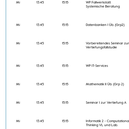
Mi
13:45
15:15
WP Fallwerkstatt
Systemische Beratung
Mi
13:45
15:15
Datenbanken I Üb. (Grp2)
Mi
13:45
15:15
Vorbereitendes Seminar zu
Vertiefungsfallstudie
Mi
13:45
15:15
WP IT-Services
Mi
13:45
15:15
Mathematik II Üb. (Grp 2)
Mi
13:45
15:15
Seminar I zur Vertiefung A
Mi
13:45
15:15
Informatik 2 - Computationa
Thinking VL und Lab.