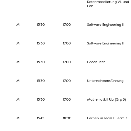
Datenmodellierung VL und
Lab.
Mi
15:30
17:00
Software Engineering II
Mi
15:30
17:00
Software Engineering II
Mi
15:30
17:00
Green Tech
Mi
15:30
17:00
Unternehmensführung
Mi
15:30
17:00
Mathematik II Üb. (Grp 3)
Mi
15:45
18:00
Lernen im Team II: Team 3