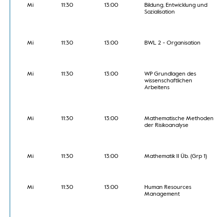
Mi
11:30
13:00
Bildung, Entwicklung und
Sozialisation
Mi
11:30
13:00
BWL 2 - Organisation
Mi
11:30
13:00
WP Grundlagen des
wissenschaftlichen
Arbeitens
Mi
11:30
13:00
Mathematische Methoden
der Risikoanalyse
Mi
11:30
13:00
Mathematik II Üb. (Grp 1)
Mi
11:30
13:00
Human Resources
Management