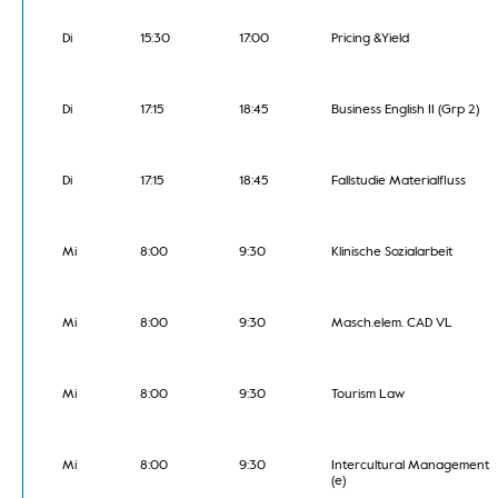
Di
15:30
17:00
Pricing &Yield
Di
17:15
18:45
Business English II (Grp 2)
Di
17:15
18:45
Fallstudie Materialfluss
Mi
8:00
9:30
Klinische Sozialarbeit
Mi
8:00
9:30
Masch.elem. CAD VL
Mi
8:00
9:30
Tourism Law
Mi
8:00
9:30
Intercultural Management
(e)