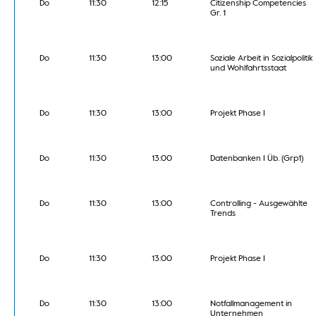
Do
11:30
12:15
Citizenship Competencies
Gr. 1
Do
11:30
13:00
Soziale Arbeit in Sozialpolitik
und Wohlfahrtsstaat
Do
11:30
13:00
Projekt Phase I
Do
11:30
13:00
Datenbanken I Üb. (Grp1)
Do
11:30
13:00
Controlling - Ausgewählte
Trends
Do
11:30
13:00
Projekt Phase I
Do
11:30
13:00
Notfallmanagement in
Unternehmen