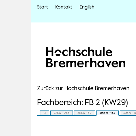
Start
Kontakt
English
Zurück zur Hochschule Bremerhaven
Fachbereich: FB 2 (KW29)
<<
27.KW - 29.6
28.KW - 6.7
29.KW - 13.7
30.KW - 2