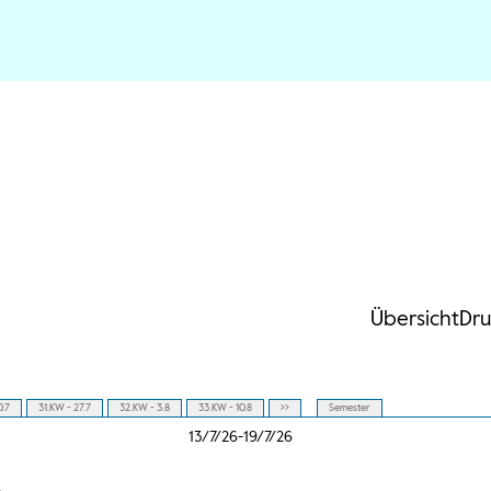
Übersicht
Dru
0.7
31.KW - 27.7
32.KW - 3.8
33.KW - 10.8
>>
Semester
13/7/26-19/7/26