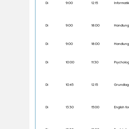
Di
9:00
12:15
Informatik
Di
9:00
18:00
Handlungs
Di
9:00
18:00
Handlungs
Di
10:00
11:30
Psycholo
Di
10:45
12:15
Grundlage
Di
13:30
15:00
English fo