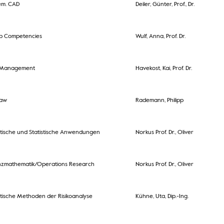
em. CAD
Deiler, Günter, Prof., Dr.
ip Competencies
Wulf, Anna, Prof. Dr.
l Management
Havekost, Kai, Prof. Dr.
Law
Rademann, Philipp
ische und Statistische Anwendungen
Norkus Prof. Dr., Oliver
nzmathematik/Operations Research
Norkus Prof. Dr., Oliver
ische Methoden der Risikoanalyse
Kühne, Uta, Dip.-Ing.