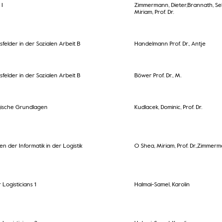
 I
Zimmermann, Dieter,Brannath, Se
Miriam, Prof. Dr.
felder in der Sozialen Arbeit B
Handelmann Prof. Dr., Antje
felder in der Sozialen Arbeit B
Böwer Prof. Dr., M.
gische Grundlagen
Kudlacek, Dominic, Prof. Dr.
n der Informatik in der Logistik
O Shea, Miriam, Prof. Dr.,Zimmerm
r Logisticians 1
Halmai-Samel, Karolin