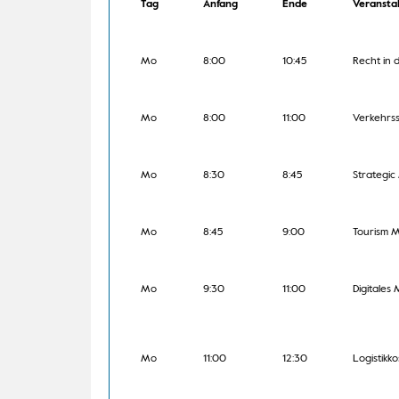
Tag
Anfang
Ende
Veransta
Mo
8:00
10:45
Recht in 
Mo
8:00
11:00
Verkehrss
Mo
8:30
8:45
Strategic
Mo
8:45
9:00
Tourism M
Mo
9:30
11:00
Digitales
Mo
11:00
12:30
Logistikk