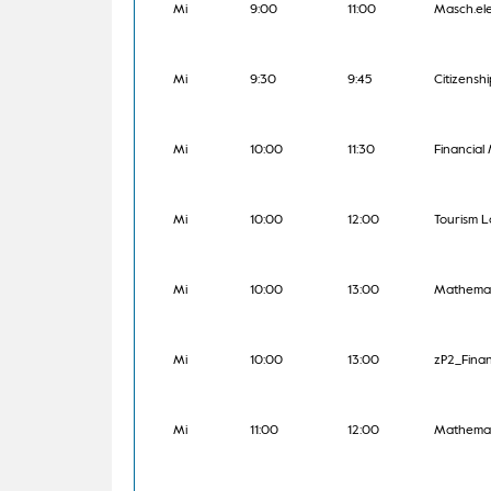
Mi
9:00
11:00
Masch.el
Mi
9:30
9:45
Citizensh
Mi
10:00
11:30
Financia
Mi
10:00
12:00
Tourism 
Mi
10:00
13:00
Mathemat
Mi
10:00
13:00
zP2_Fina
Mi
11:00
12:00
Mathemat