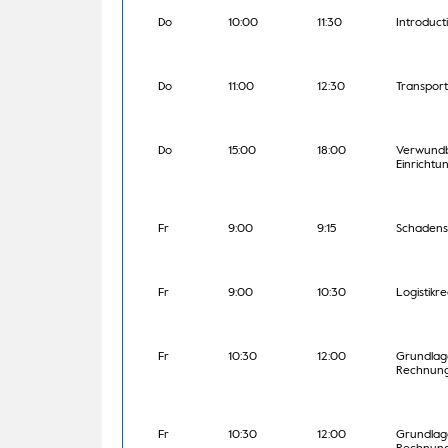
Do
10:00
11:30
Introduct
Do
11:00
12:30
Transpor
Do
15:00
18:00
Verwundba
Einrichtu
Fr
9:00
9:15
Schadenss
Fr
9:00
10:30
Logistikr
Fr
10:30
12:00
Grundlage
Rechnung
Fr
10:30
12:00
Grundlage