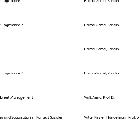
r Logisticians 2
Halmai-Samel, Karolin
r Logisticians 3
Halmai-Samel, Karolin
Halmai-Samel, Karolin
r Logisticians 4
Halmai-Samel, Karolin
& Event Management
Wulf, Anna, Prof. Dr.
g und Sozialisation im Kontext Sozialer
Witte, Kirsten,Handelmann Prof. Dr