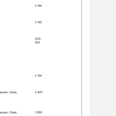
S 314
S 315
T03-
103
S 314
ausen, Claas,
S 401
ausen, Claas,
S 501