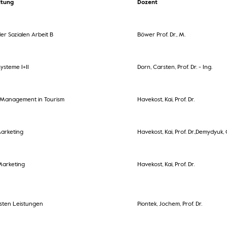
ltung
Dozent
der Sozialen Arbeit B
Böwer Prof. Dr., M.
ysteme I+II
Dorn, Carsten, Prof. Dr. - Ing.
 Management in Tourism
Havekost, Kai, Prof. Dr.
arketing
Havekost, Kai, Prof. Dr.,Demydyuk, 
 Marketing
Havekost, Kai, Prof. Dr.
osten Leistungen
Piontek, Jochem, Prof. Dr.