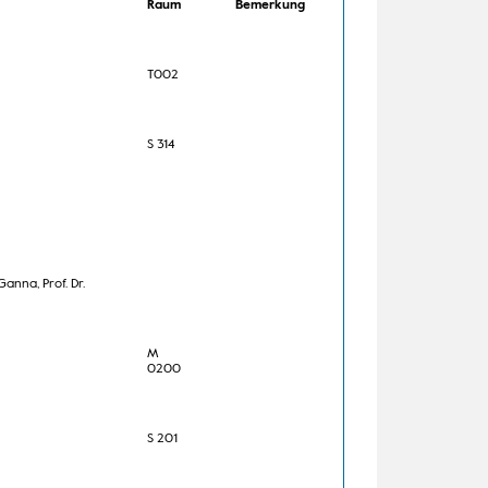
Raum
Bemerkung
T002
S 314
Ganna, Prof. Dr.
M
0200
S 201