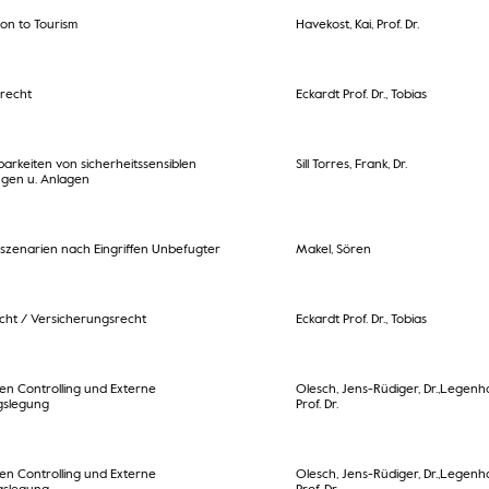
ion to Tourism
Havekost, Kai, Prof. Dr.
trecht
Eckardt Prof. Dr., Tobias
rkeiten von sicherheitssensiblen
Sill Torres, Frank, Dr.
ngen u. Anlagen
zenarien nach Eingriffen Unbefugter
Makel, Sören
echt / Versicherungsrecht
Eckardt Prof. Dr., Tobias
n Controlling und Externe
Olesch, Jens-Rüdiger, Dr.,Legenh
slegung
Prof. Dr.
n Controlling und Externe
Olesch, Jens-Rüdiger, Dr.,Legenh