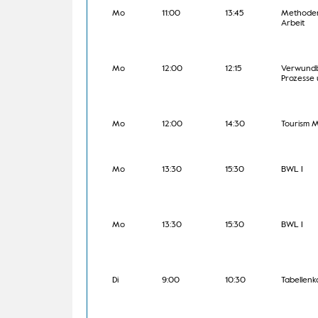
Mo
11:00
13:45
Methoden 
Arbeit
Mo
12:00
12:15
Verwundb
Prozesse
Mo
12:00
14:30
Tourism 
Mo
13:30
15:30
BWL I
Mo
13:30
15:30
BWL I
Di
9:00
10:30
Tabellenk