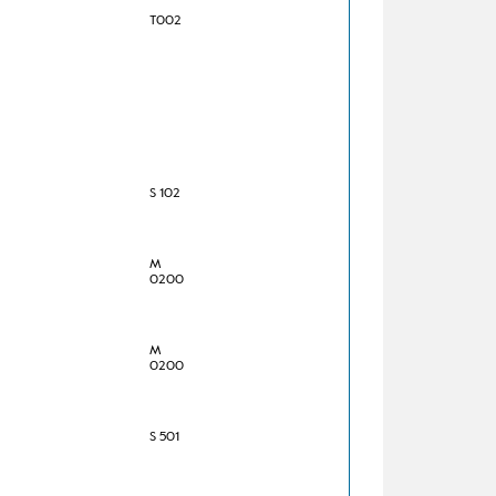
T002
S 102
M
0200
M
0200
S 501