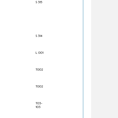
S 315
S 314
L 001
T002
T002
T03-
103