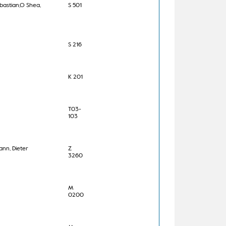
bastian,O Shea,
S 501
S 216
K 201
T03-
103
ann, Dieter
Z
3260
M
0200