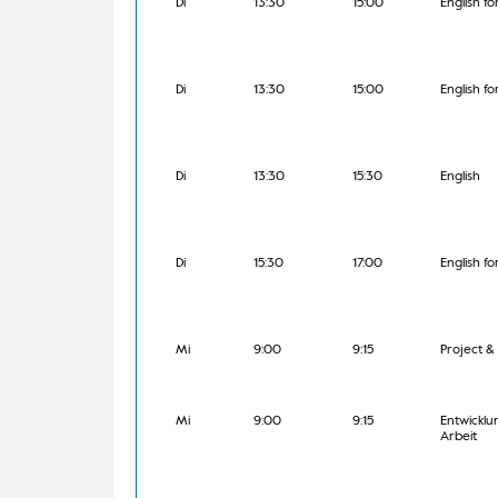
Di
13:30
15:00
English fo
Di
13:30
15:00
English fo
Di
13:30
15:30
English
Di
15:30
17:00
English fo
Mi
9:00
9:15
Project 
Mi
9:00
9:15
Entwicklun
Arbeit