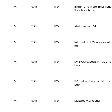
Mi
9:45
11:15
Einführung in die Empirische
Sozialforschung
Mi
9:45
11:15
Mathematik II VL
Mi
9:45
11:15
Intercultural Management
(e)
Mi
9:45
11:15
DV-Syst. i.d. Logistik I VL und
Lab
Mi
9:45
11:15
DV-Syst. i.d. Logistik I VL und
Lab
Mi
9:45
11:15
Digitales Marketing