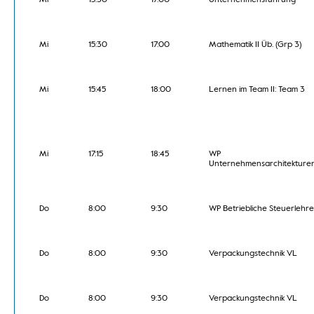
Mi
15:30
17:00
Unternehmensführung
Mi
15:30
17:00
Mathematik II Üb. (Grp 3)
Mi
15:45
18:00
Lernen im Team II: Team 3
Mi
17:15
18:45
WP
Unternehmensarchitekture
Do
8:00
9:30
WP Betriebliche Steuerlehre
Do
8:00
9:30
Verpackungstechnik VL
Do
8:00
9:30
Verpackungstechnik VL