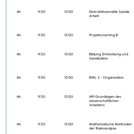
Mi
11:30
13:00
Diversitätssensible Soziale
Arbeit
Mi
11:30
13:00
Projektcoaching B
Mi
11:30
13:00
Bildung, Entwicklung und
Sozialisation
Mi
11:30
13:00
BWL 2 - Organisation
Mi
11:30
13:00
WP Grundlagen des
wissenschaftlichen
Arbeitens
Mi
11:30
13:00
Mathematische Methoden
der Risikoanalyse