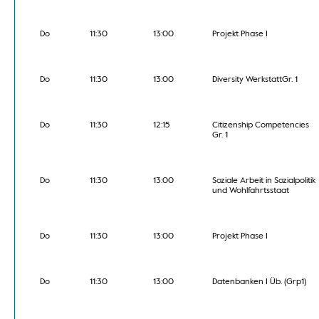
Do
11:30
13:00
Projekt Phase I
Do
11:30
13:00
Diversity WerkstattGr. 1
Do
11:30
12:15
Citizenship Competencies
Gr. 1
Do
11:30
13:00
Soziale Arbeit in Sozialpolitik
und Wohlfahrtsstaat
Do
11:30
13:00
Projekt Phase I
Do
11:30
13:00
Datenbanken I Üb. (Grp1)