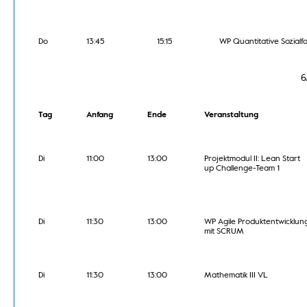
Do
13:45
15:15
WP Quantitative Sozial
6
Tag
Anfang
Ende
Veranstaltung
Di
11:00
13:00
Projektmodul II: Lean Start
up Challenge-Team 1
Di
11:30
13:00
WP Agile Produktentwicklun
mit SCRUM
Di
11:30
13:00
Mathematik III VL