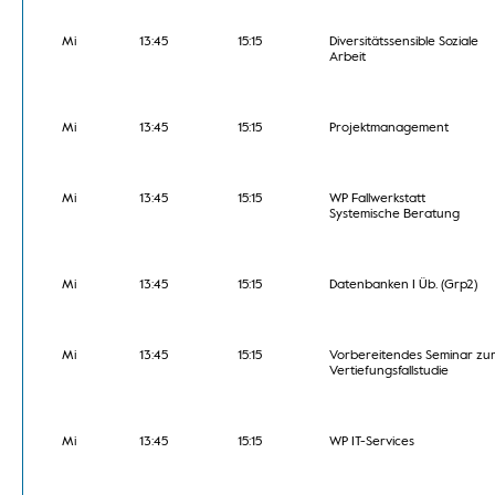
Mi
13:45
15:15
Diversitätssensible Soziale
Arbeit
Mi
13:45
15:15
Projektmanagement
Mi
13:45
15:15
WP Fallwerkstatt
Systemische Beratung
Mi
13:45
15:15
Datenbanken I Üb. (Grp2)
Mi
13:45
15:15
Vorbereitendes Seminar zu
Vertiefungsfallstudie
Mi
13:45
15:15
WP IT-Services