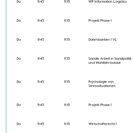
Do
9:45
11:15
WP Information Logistics
Do
9:45
11:15
Projekt Phase I
Do
9:45
11:15
Datenbanken I VL
Do
9:45
11:15
Soziale Arbeit in Sozialpolitik
und Wohlfahrtsstaat
Do
9:45
11:15
Psychologie von
Stresssituationen
Do
9:45
11:15
Projekt Phase I
Do
9:45
11:15
Wirtschaftsrecht I