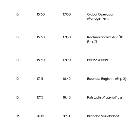
Di
15:30
17:00
Global Operation
Management
Di
15:30
17:00
Rechnerarchitektur Üb.
(Grp2)
Di
15:30
17:00
Pricing &Yield
Di
17:15
18:45
Business English II (Grp 2)
Di
17:15
18:45
Fallstudie Materialfluss
Mi
8:00
9:30
Klinische Sozialarbeit