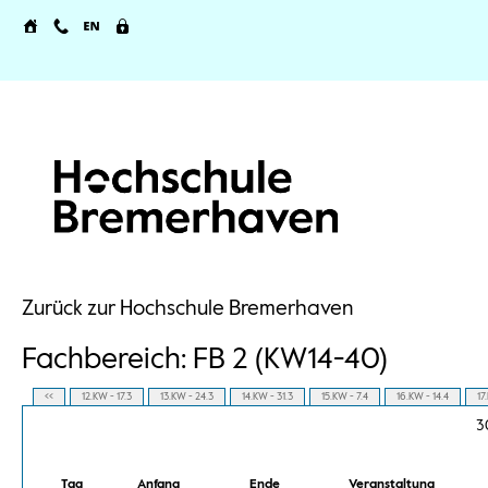
Zurück zur Hochschule Bremerhaven
Fachbereich: FB 2 (KW14-40)
<<
12.KW - 17.3
13.KW - 24.3
14.KW - 31.3
15.KW - 7.4
16.KW - 14.4
17
3
Tag
Anfang
Ende
Veranstaltung