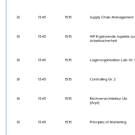
Di
13:45
15:15
Supply Chain Management
Di
13:45
15:15
WP Ergänzende Aspekte zu
Arbeitssicherheit
Di
13:45
15:15
Lagerorganisation Lab. Gr. 
Di
13:45
15:15
Controlling Gr. 2
Di
13:45
15:15
Rechnerarchitektur Üb.
(Grp1)
Di
13:45
15:15
Principles of Marketing