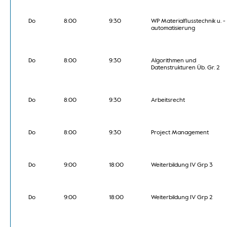
Do
8:00
9:30
WP Materialflusstechnik u. -
automatisierung
Do
8:00
9:30
Algorithmen und
Datenstrukturen Üb. Gr. 2
Do
8:00
9:30
Arbeitsrecht
Do
8:00
9:30
Project Management
Do
9:00
18:00
Weiterbildung IV Grp 3
Do
9:00
18:00
Weiterbildung IV Grp 2