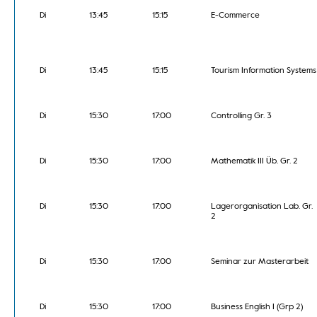
Di
13:45
15:15
E-Commerce
Di
13:45
15:15
Tourism Information Systems
Di
15:30
17:00
Controlling Gr. 3
Di
15:30
17:00
Mathematik III Üb. Gr. 2
Di
15:30
17:00
Lagerorganisation Lab. Gr.
2
Di
15:30
17:00
Seminar zur Masterarbeit
Di
15:30
17:00
Business English I (Grp 2)