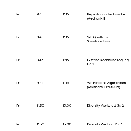
Fr
9:45
11:15
Repetitorium Technische
Mechanik II
Fr
9:45
11:15
WP Qualitative
Sozialforschung
Fr
9:45
11:15
Externe Rechnungslegung
Gr. 1
Fr
9:45
11:15
WP Parallele Algorithmen
(Multicore-Praktikum)
Fr
11:30
13:00
Diversity Werkstatt Gr. 2
Fr
11:30
13:00
Diversity WerkstattGr. 1