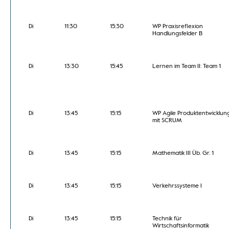
Di
11:30
15:30
WP Praxisreflexion
Handlungsfelder B
Di
13:30
15:45
Lernen im Team II: Team 1
Di
13:45
15:15
WP Agile Produktentwicklun
mit SCRUM
Di
13:45
15:15
Mathematik III Üb. Gr. 1
Di
13:45
15:15
Verkehrssysteme I
Di
13:45
15:15
Technik für
Wirtschaftsinformatik