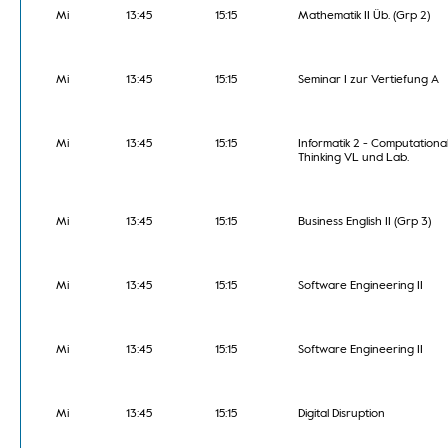
Mi
13:45
15:15
Mathematik II Üb. (Grp 2)
Mi
13:45
15:15
Seminar I zur Vertiefung A
Mi
13:45
15:15
Informatik 2 - Computationa
Thinking VL und Lab.
Mi
13:45
15:15
Business English II (Grp 3)
Mi
13:45
15:15
Software Engineering II
Mi
13:45
15:15
Software Engineering II
Mi
13:45
15:15
Digital Disruption