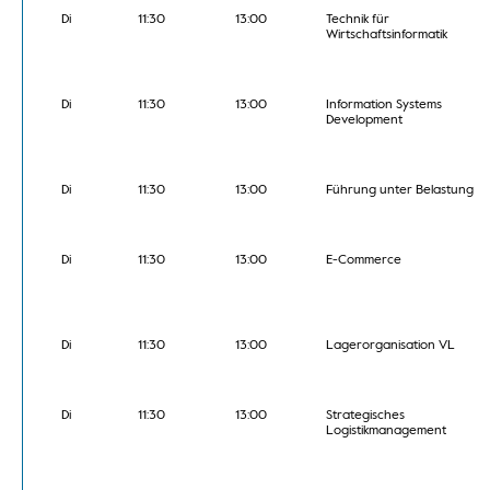
Di
11:30
13:00
Technik für
Wirtschaftsinformatik
Di
11:30
13:00
Information Systems
Development
Di
11:30
13:00
Führung unter Belastung
Di
11:30
13:00
E-Commerce
Di
11:30
13:00
Lagerorganisation VL
Di
11:30
13:00
Strategisches
Logistikmanagement