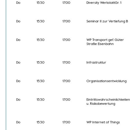
Do
15:30
17:00
Diversity WerkstattGr. 1
Do
15:30
17:00
Seminar II zur Vertiefung B
Do
15:30
17:00
WP Transport gef. Güter
Straße Eisenbahn
Do
15:30
17:00
Infrastruktur
Do
15:30
17:00
Organisationsentwicklung
Do
15:30
17:00
Eintrittswahrscheinlichkeiten
u. Risikobewertung
Do
15:30
17:00
WP Internet of Things