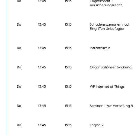
Do
13:45
15:15
Logistikrecht -
Versicherungsrecht
Do
13:45
15:15
Schadensszenarien nach
Eingriffen Unbefugter
Do
13:45
15:15
Infrastruktur
Do
13:45
15:15
Organisationsentwicklung
Do
13:45
15:15
WP Internet of Things
Do
13:45
15:15
Seminar II zur Vertiefung B
Do
13:45
15:15
English 2