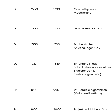
Do
15:30
17:00
Geschäftsprozess-
Modellierung
Do
15:30
17:00
IT-Sicherheit Üb. Gr. 3
Do
15:30
17:00
Mathemtische
Anwendungen Gr. 2
Do
17:15
18:45
Einführung in das
Sicherheitsmanagement (fü
Studierende mit
Studienbeginn SoSe)
Fr
8:00
9:30
WP Parallele Algorithmen
(Multicore-Praktikum)
Fr
8:00
20:00
Projektmodul II: Lean Start