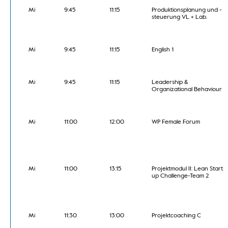
Mi
9:45
11:15
Produktionsplanung und -
steuerung VL + Lab.
Mi
9:45
11:15
English 1
Mi
9:45
11:15
Leadership &
Organizational Behaviour
Mi
11:00
12:00
WP Female Forum
Mi
11:00
13:15
Projektmodul II: Lean Start
up Challenge-Team 2
Mi
11:30
13:00
Projektcoaching C