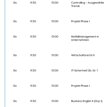
Do
11:30
13:00
Controlling - Ausgewählte
Trends
Do
11:30
13:00
Projekt Phase I
Do
11:30
13:00
Notfallmanagement in
Unternehmen
Do
11:30
13:00
Wirtschaftsrecht II
Do
11:30
13:00
IT-Sicherheit Üb. Gr. 1
Do
11:30
13:00
Projekt Phase I
Do
11:30
13:00
Business English II (Grp 1)