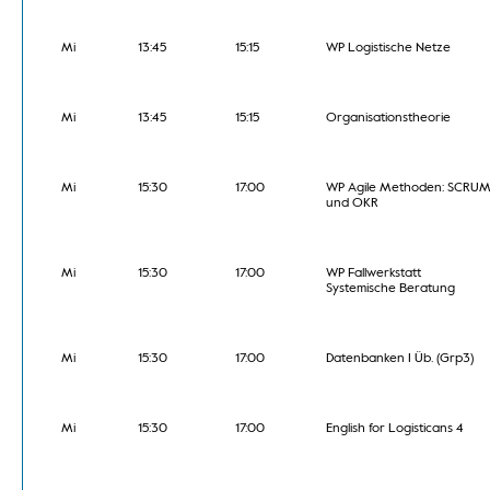
Mi
13:45
15:15
WP Logistische Netze
Mi
13:45
15:15
Organisationstheorie
Mi
15:30
17:00
WP Agile Methoden: SCRU
und OKR
Mi
15:30
17:00
WP Fallwerkstatt
Systemische Beratung
Mi
15:30
17:00
Datenbanken I Üb. (Grp3)
Mi
15:30
17:00
English for Logisticans 4