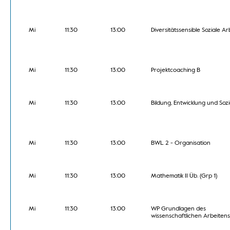
Mi
11:30
13:00
Diversitätssensible Soziale Ar
Mi
11:30
13:00
Projektcoaching B
Mi
11:30
13:00
Bildung, Entwicklung und Sozi
Mi
11:30
13:00
BWL 2 - Organisation
Mi
11:30
13:00
Mathematik II Üb. (Grp 1)
Mi
11:30
13:00
WP Grundlagen des
wissenschaftlichen Arbeitens