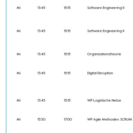
Mi
13:45
15:15
Software Engineering II
Mi
13:45
15:15
Software Engineering II
Mi
13:45
15:15
Organisationstheorie
Mi
13:45
15:15
Digital Disruption
Mi
13:45
15:15
WP Logistische Netze
Mi
15:30
17:00
WP Agile Methoden: SCRUM