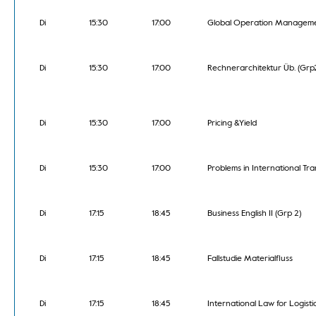
Di
15:30
17:00
Global Operation Managem
Di
15:30
17:00
Rechnerarchitektur Üb. (Grp
Di
15:30
17:00
Pricing &Yield
Di
15:30
17:00
Problems in International Tr
Di
17:15
18:45
Business English II (Grp 2)
Di
17:15
18:45
Fallstudie Materialfluss
Di
17:15
18:45
International Law for Logisti