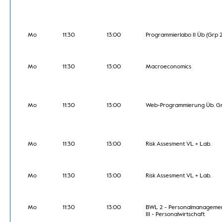
Mo
11:30
13:00
Programmierlabo II Üb (Grp 2
Mo
11:30
13:00
Macroeconomics
Mo
11:30
13:00
Web-Programmierung Üb. Gr.
Mo
11:30
13:00
Risk Assesment VL + Lab.
Mo
11:30
13:00
Risk Assesment VL + Lab.
Mo
11:30
13:00
BWL 2 - Personalmanageme
III - Personalwirtschaft