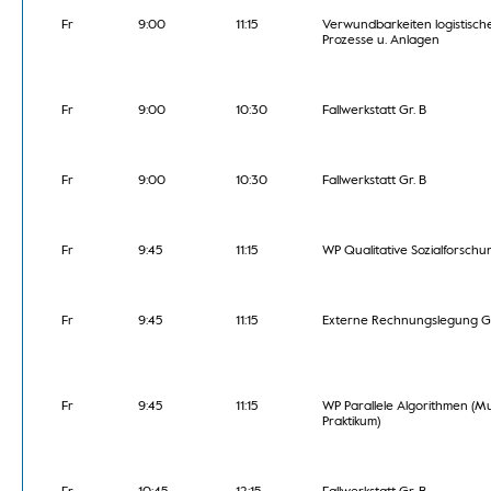
Fr
9:00
11:15
Verwundbarkeiten logistisch
Prozesse u. Anlagen
Fr
9:00
10:30
Fallwerkstatt Gr. B
Fr
9:00
10:30
Fallwerkstatt Gr. B
Fr
9:45
11:15
WP Qualitative Sozialforschu
Fr
9:45
11:15
Externe Rechnungslegung Gr
Fr
9:45
11:15
WP Parallele Algorithmen (Mu
Praktikum)