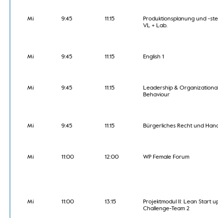
Mi
9:45
11:15
Produktionsplanung und -st
VL + Lab.
Mi
9:45
11:15
English 1
Mi
9:45
11:15
Leadership & Organizationa
Behaviour
Mi
9:45
11:15
Bürgerliches Recht und Han
Mi
11:00
12:00
WP Female Forum
Mi
11:00
13:15
Projektmodul II: Lean Start u
Challenge-Team 2