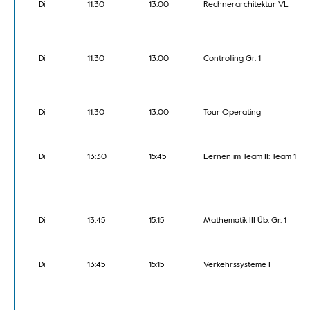
Di
11:30
13:00
Rechnerarchitektur VL
Di
11:30
13:00
Controlling Gr. 1
Di
11:30
13:00
Tour Operating
Di
13:30
15:45
Lernen im Team II: Team 1
Di
13:45
15:15
Mathematik III Üb. Gr. 1
Di
13:45
15:15
Verkehrssysteme I