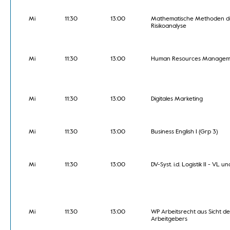
Mi
11:30
13:00
Mathematische Methoden d
Risikoanalyse
Mi
11:30
13:00
Human Resources Managem
Mi
11:30
13:00
Digitales Marketing
Mi
11:30
13:00
Business English I (Grp 3)
Mi
11:30
13:00
DV-Syst. i.d. Logistik II - VL 
Mi
11:30
13:00
WP Arbeitsrecht aus Sicht de
Arbeitgebers