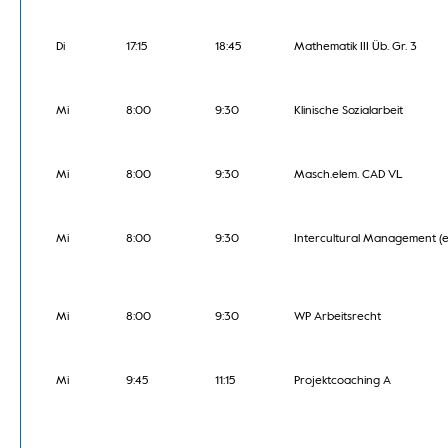
Di
17:15
18:45
Mathematik III Üb. Gr. 3
Mi
8:00
9:30
Klinische Sozialarbeit
Mi
8:00
9:30
Masch.elem. CAD VL
Mi
8:00
9:30
Intercultural Management (e
Mi
8:00
9:30
WP Arbeitsrecht
Mi
9:45
11:15
Projektcoaching A