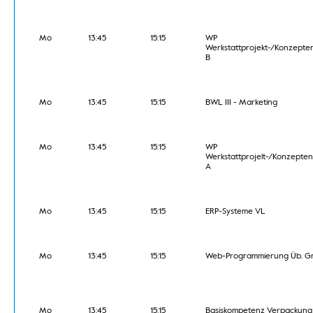
Mo
13:45
15:15
WP
Werkstattprojekt-/Konzepte
B
Mo
13:45
15:15
BWL III - Marketing
Mo
13:45
15:15
WP
Werkstattprojelt-/Konzepten
A
Mo
13:45
15:15
ERP-Systeme VL
Mo
13:45
15:15
Web-Programmierung Üb. Gr
Mo
13:45
15:15
Basiskompetenz Verpackung 