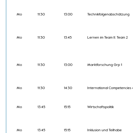
Mo
11:30
13:00
Technikfolgenabschätzung
Mo
11:30
13:45
Lernen im Team II: Team 2
Mo
11:30
13:00
Marktforschung Grp 1
Mo
11:30
14:30
International Competencies 4
Mo
13:45
15:15
Wirtschaftspolitik
Mo
13:45
15:15
Inklusion und Teilhabe