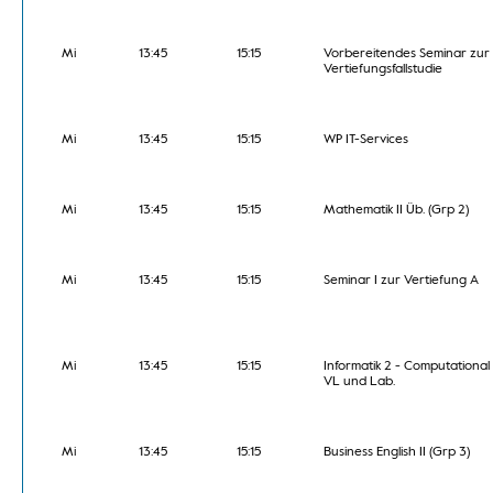
Mi
13:45
15:15
Vorbereitendes Seminar zur
Vertiefungsfallstudie
Mi
13:45
15:15
WP IT-Services
Mi
13:45
15:15
Mathematik II Üb. (Grp 2)
Mi
13:45
15:15
Seminar I zur Vertiefung A
Mi
13:45
15:15
Informatik 2 - Computational
VL und Lab.
Mi
13:45
15:15
Business English II (Grp 3)