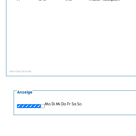
SPlan V0.86.1 7/8/26 11:18
Anzeige
Mo
Di
Mi
Do
Fr
Sa
So