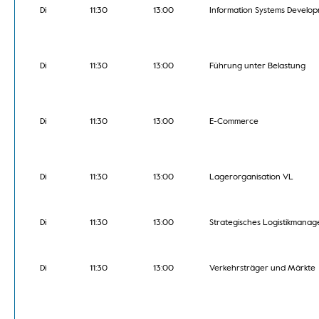
Di
11:30
13:00
Information Systems Develo
Di
11:30
13:00
Führung unter Belastung
Di
11:30
13:00
E-Commerce
Di
11:30
13:00
Lagerorganisation VL
Di
11:30
13:00
Strategisches Logistikmana
Di
11:30
13:00
Verkehrsträger und Märkte