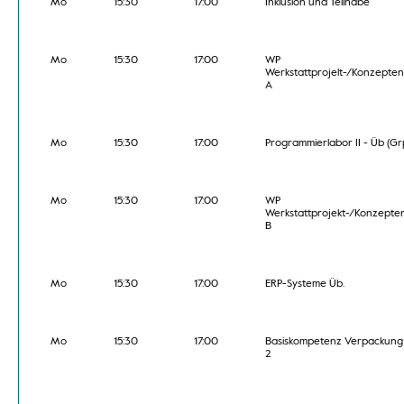
Mo
15:30
17:00
Inklusion und Teilhabe
Mo
15:30
17:00
WP
Werkstattprojelt-/Konzepten
A
Mo
15:30
17:00
Programmierlabor II - Üb (Grp
Mo
15:30
17:00
WP
Werkstattprojekt-/Konzepte
B
Mo
15:30
17:00
ERP-Systeme Üb.
Mo
15:30
17:00
Basiskompetenz Verpackung 
2