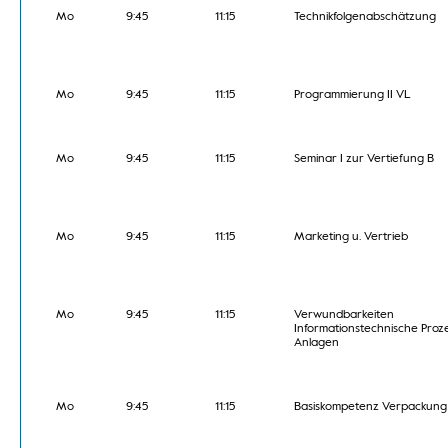
Mo
9:45
11:15
Technikfolgenabschätzung
Mo
9:45
11:15
Programmierung II VL
Mo
9:45
11:15
Seminar I zur Vertiefung B
Mo
9:45
11:15
Marketing u. Vertrieb
Mo
9:45
11:15
Verwundbarkeiten
Informationstechnische Proz
Anlagen
Mo
9:45
11:15
Basiskompetenz Verpackung L