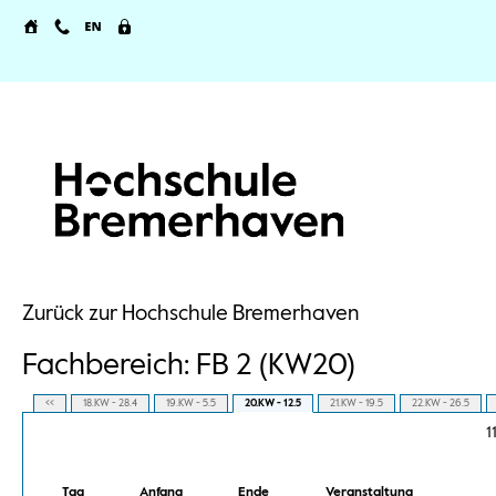
Zurück zur Hochschule Bremerhaven
Fachbereich: FB 2 (KW20)
<<
18.KW - 28.4
19.KW - 5.5
20.KW - 12.5
21.KW - 19.5
22.KW - 26.5
1
Tag
Anfang
Ende
Veranstaltung