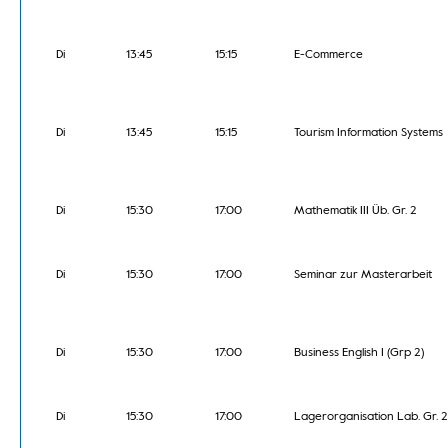
Di
13:45
15:15
E-Commerce
Di
13:45
15:15
Tourism Information Systems
Di
15:30
17:00
Mathematik III Üb. Gr. 2
Di
15:30
17:00
Seminar zur Masterarbeit
Di
15:30
17:00
Business English I (Grp 2)
Di
15:30
17:00
Lagerorganisation Lab. Gr. 2