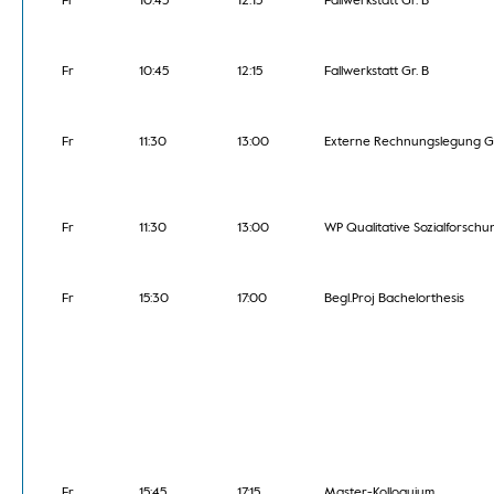
Fr
10:45
12:15
Fallwerkstatt Gr. B
Fr
10:45
12:15
Fallwerkstatt Gr. B
Fr
11:30
13:00
Externe Rechnungslegung Gr
Fr
11:30
13:00
WP Qualitative Sozialforschu
Fr
15:30
17:00
Begl.Proj Bachelorthesis
Fr
15:45
17:15
Master-Kolloquium