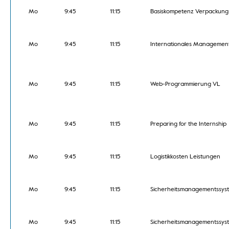
Mo
9:45
11:15
Basiskompetenz Verpackung L
Mo
9:45
11:15
Internationales Managemen
Mo
9:45
11:15
Web-Programmierung VL
Mo
9:45
11:15
Preparing for the Internship
Mo
9:45
11:15
Logistikkosten Leistungen
Mo
9:45
11:15
Sicherheitsmanagementssys
Mo
9:45
11:15
Sicherheitsmanagementssys