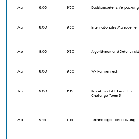
Mo
8:00
9:30
Basiskompetenz Verpackung
Mo
8:00
9:30
Internationales Managemen
Mo
8:00
9:30
Algorithmen und Datenstruk
Mo
8:00
9:30
WP Familienrecht
Mo
9:00
11:15
Projektmodul II: Lean Start u
Challenge-Team 3
Mo
9:45
11:15
Technikfolgenabschätzung