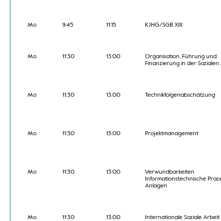
Mo
9:45
11:15
KJHG/SGB XIII
Mo
11:30
13:00
Organisation, Führung und
Finanzierung in der Sozialen
Mo
11:30
13:00
Technikfolgenabschätzung
Mo
11:30
13:00
Projektmanagement
Mo
11:30
13:00
Verwundbarkeiten
Informationstechnische Proz
Anlagen
Mo
11:30
13:00
Internationale Soziale Arbeit