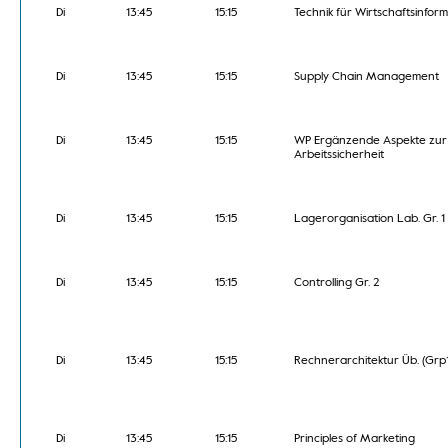
Di
13:45
15:15
Technik für Wirtschaftsinform
Di
13:45
15:15
Supply Chain Management
Di
13:45
15:15
WP Ergänzende Aspekte zur
Arbeitssicherheit
Di
13:45
15:15
Lagerorganisation Lab. Gr. 1
Di
13:45
15:15
Controlling Gr. 2
Di
13:45
15:15
Rechnerarchitektur Üb. (Grp1
Di
13:45
15:15
Principles of Marketing