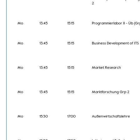
2
Mo
13:45
15:15
Programmierlabor II - Üb (Gr
Mo
13:45
15:15
Business Development of ITS
Mo
13:45
15:15
Market Research
Mo
13:45
15:15
Marktforschung Grp 2
Mo
15:30
17:00
Außenwirtschaftslehre