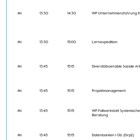
Mi
13:30
14:30
WP Unternehmensführung II
Mi
13:30
15:00
Lernexpedition
Mi
13:45
15:15
Diversitätssensible Soziale Ar
Mi
13:45
15:15
Projektmanagement
Mi
13:45
15:15
WP Fallwerkstatt Systemische
Beratung
Mi
13:45
15:15
Datenbanken I Üb. (Grp2)