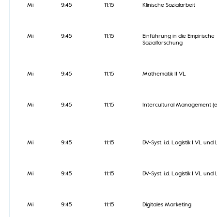
Mi
9:45
11:15
Klinische Sozialarbeit
Mi
9:45
11:15
Einführung in die Empirische
Sozialforschung
Mi
9:45
11:15
Mathematik II VL
Mi
9:45
11:15
Intercultural Management (e
Mi
9:45
11:15
DV-Syst. i.d. Logistik I VL und
Mi
9:45
11:15
DV-Syst. i.d. Logistik I VL und
Mi
9:45
11:15
Digitales Marketing