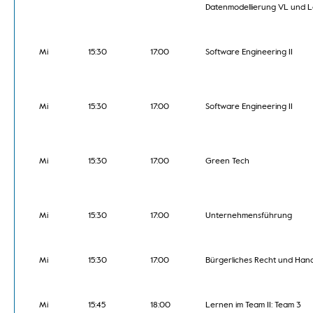
Datenmodellierung VL und L
Mi
15:30
17:00
Software Engineering II
Mi
15:30
17:00
Software Engineering II
Mi
15:30
17:00
Green Tech
Mi
15:30
17:00
Unternehmensführung
Mi
15:30
17:00
Bürgerliches Recht und Han
Mi
15:45
18:00
Lernen im Team II: Team 3