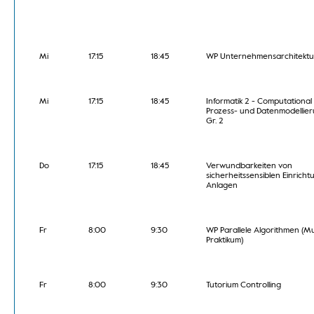
Mi
17:15
18:45
WP Unternehmensarchitekt
Mi
17:15
18:45
Informatik 2 - Computational 
Prozess- und Datenmodellier
Gr. 2
Do
17:15
18:45
Verwundbarkeiten von
sicherheitssensiblen Einricht
Anlagen
Fr
8:00
9:30
WP Parallele Algorithmen (Mu
Praktikum)
Fr
8:00
9:30
Tutorium Controlling