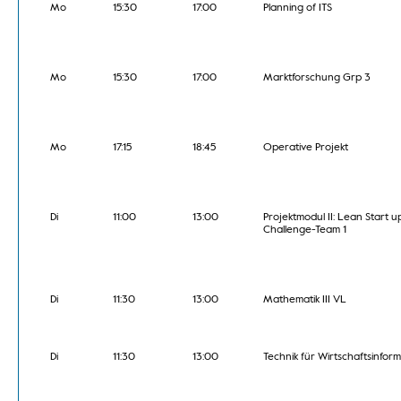
Mo
15:30
17:00
Planning of ITS
Mo
15:30
17:00
Marktforschung Grp 3
Mo
17:15
18:45
Operative Projekt
Di
11:00
13:00
Projektmodul II: Lean Start u
Challenge-Team 1
Di
11:30
13:00
Mathematik III VL
Di
11:30
13:00
Technik für Wirtschaftsinform