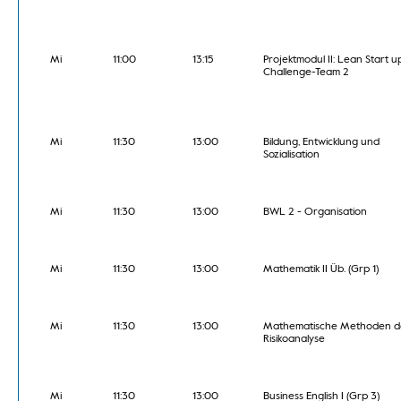
Mi
11:00
13:15
Projektmodul II: Lean Start u
Challenge-Team 2
Mi
11:30
13:00
Bildung, Entwicklung und
Sozialisation
Mi
11:30
13:00
BWL 2 - Organisation
Mi
11:30
13:00
Mathematik II Üb. (Grp 1)
Mi
11:30
13:00
Mathematische Methoden d
Risikoanalyse
Mi
11:30
13:00
Business English I (Grp 3)