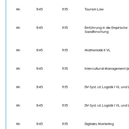
Mi
9:45
11:15
Tourism Law
Mi
9:45
11:15
Einführung in die Empirische
Sozialforschung
Mi
9:45
11:15
Mathematik II VL
Mi
9:45
11:15
Intercultural Management (e
Mi
9:45
11:15
DV-Syst. i.d. Logistik I VL und
Mi
9:45
11:15
DV-Syst. i.d. Logistik I VL und
Mi
9:45
11:15
Digitales Marketing