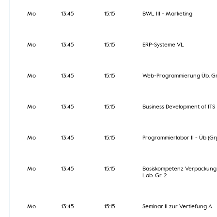
Mo
13:45
15:15
BWL III - Marketing
Mo
13:45
15:15
ERP-Systeme VL
Mo
13:45
15:15
Web-Programmierung Üb. Gr
Mo
13:45
15:15
Business Development of ITS
Mo
13:45
15:15
Programmierlabor II - Üb (Gr
Mo
13:45
15:15
Basiskompetenz Verpackung
Lab. Gr. 2
Mo
13:45
15:15
Seminar II zur Vertiefung A