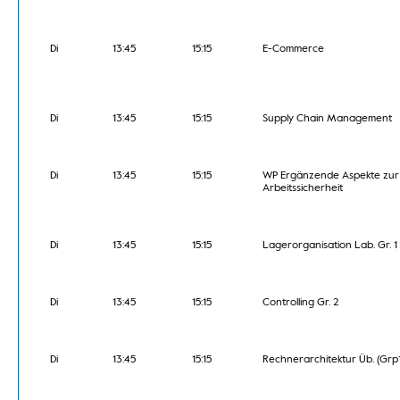
Di
13:45
15:15
E-Commerce
Di
13:45
15:15
Supply Chain Management
Di
13:45
15:15
WP Ergänzende Aspekte zur
Arbeitssicherheit
Di
13:45
15:15
Lagerorganisation Lab. Gr. 1
Di
13:45
15:15
Controlling Gr. 2
Di
13:45
15:15
Rechnerarchitektur Üb. (Grp1