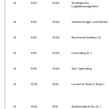
Di
11:30
13:00
Strategisches
Logistikmanagement
Di
11:30
13:00
Verkehrsträger und Märkte
Di
11:30
13:00
Rechnerarchitektur VL
Di
11:30
13:00
Controlling Gr. 1
Di
11:30
13:00
Tour Operating
Di
13:30
15:45
Lernen im Team II: Team 1
Di
13:45
15:15
Mathematik III Üb. Gr. 1