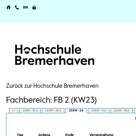
Zurück zur Hochschule Bremerhaven
Fachbereich: FB 2 (KW23)
<<
21.KW - 19.5
22.KW - 26.5
23.KW - 2.6
24.KW - 9.6
25.KW - 16.6
Tag
Anfang
Ende
Veranstaltung