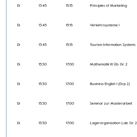
Di
13:45
15:15
Principles of Marketing
Di
13:45
15:15
Verkehrssysteme I
Di
13:45
15:15
Tourism Information Systems
Di
15:30
17:00
Mathematik III Üb. Gr. 2
Di
15:30
17:00
Business English I (Grp 2)
Di
15:30
17:00
Seminar zur Masterarbeit
Di
15:30
17:00
Lagerorganisation Lab. Gr. 2