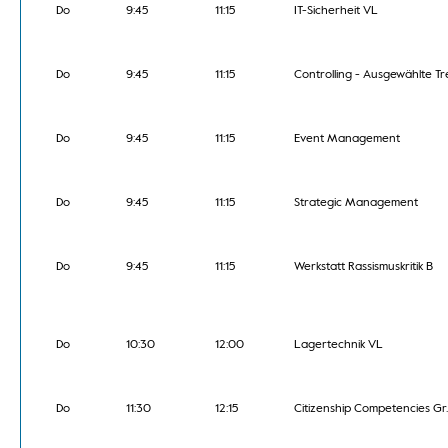
Do
9:45
11:15
IT-Sicherheit VL
Do
9:45
11:15
Controlling - Ausgewählte T
Do
9:45
11:15
Event Management
Do
9:45
11:15
Strategic Management
Do
9:45
11:15
Werkstatt Rassismuskritik B
Do
10:30
12:00
Lagertechnik VL
Do
11:30
12:15
Citizenship Competencies Gr.