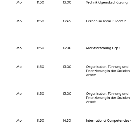
Mo
11:30
13:00
Technikfolgenabschätzung
Mo
11:30
13:45
Lernen im Team II: Team 2
Mo
11:30
13:00
Marktforschung Grp 1
Mo
11:30
13:00
Organisation, Führung und
Finanzierung in der Sozialen
Arbeit
Mo
11:30
13:00
Organisation, Führung und
Finanzierung in der Sozialen
Arbeit
Mo
11:30
14:30
International Competencies 4