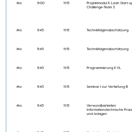
Mo
9:00
11:15
Projektmodul II: Lean Start u
Challenge-Team 3
Mo
9:45
11:15
Technikfolgenabschätzung
Mo
9:45
11:15
Technikfolgenabschätzung
Mo
9:45
11:15
Programmierung II VL
Mo
9:45
11:15
Seminar I zur Vertiefung B
Mo
9:45
11:15
Verwundbarkeiten
Informationstechnische Proz
und Anlagen