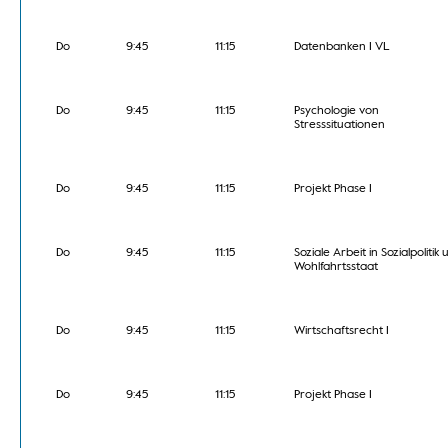
Do
9:45
11:15
Datenbanken I VL
Do
9:45
11:15
Psychologie von
Stresssituationen
Do
9:45
11:15
Projekt Phase I
Do
9:45
11:15
Soziale Arbeit in Sozialpolitik
Wohlfahrtsstaat
Do
9:45
11:15
Wirtschaftsrecht I
Do
9:45
11:15
Projekt Phase I