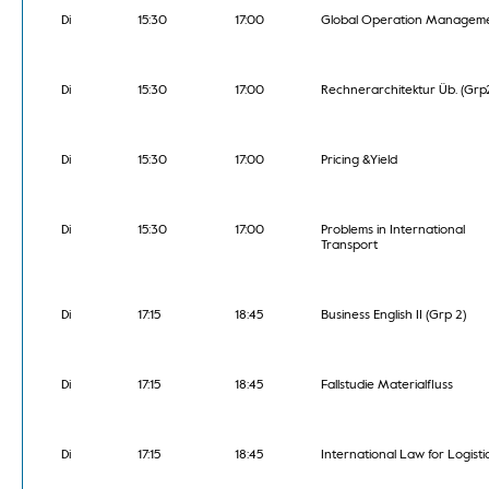
Di
15:30
17:00
Global Operation Managem
Di
15:30
17:00
Rechnerarchitektur Üb. (Grp
Di
15:30
17:00
Pricing &Yield
Di
15:30
17:00
Problems in International
Transport
Di
17:15
18:45
Business English II (Grp 2)
Di
17:15
18:45
Fallstudie Materialfluss
Di
17:15
18:45
International Law for Logisti