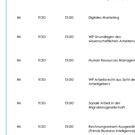
Mi
11:30
13:00
Digitales Marketing
Mi
11:30
13:00
WP Grundlagen des
wissenschaftlichen Arbeitens
Mi
11:30
13:00
Human Resources Managem
Mi
11:30
13:00
WP Arbeitsrecht aus Sicht de
Arbeitgebers
Mi
11:30
13:00
Soziale Arbeit in der
Migrationsgesellschaft
Mi
11:30
13:00
Rechnungswesen-Ausgewäh
(Trends Business Intelligence)