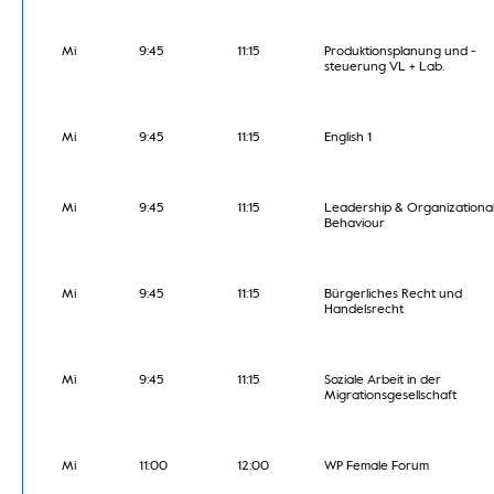
Mi
9:45
11:15
Produktionsplanung und -
steuerung VL + Lab.
Mi
9:45
11:15
English 1
Mi
9:45
11:15
Leadership & Organizationa
Behaviour
Mi
9:45
11:15
Bürgerliches Recht und
Handelsrecht
Mi
9:45
11:15
Soziale Arbeit in der
Migrationsgesellschaft
Mi
11:00
12:00
WP Female Forum