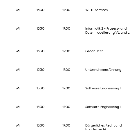
Mi
15:30
17:00
WP IT-Services
Mi
15:30
17:00
Informatik 2 - Prozess- und
Datenmodellierung VL und L
Mi
15:30
17:00
Green Tech
Mi
15:30
17:00
Unternehmensführung
Mi
15:30
17:00
Software Engineering II
Mi
15:30
17:00
Software Engineering II
Mi
15:30
17:00
Bürgerliches Recht und
Handelsrecht