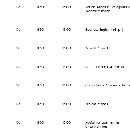
Do
11:30
13:00
Soziale Arbeit in Sozialpolitik
Wohlfahrtsstaat
Do
11:30
13:00
Business English II (Grp 1)
Do
11:30
13:00
Projekt Phase I
Do
11:30
13:00
Datenbanken I Üb. (Grp1)
Do
11:30
13:00
Controlling - Ausgewählte T
Do
11:30
13:00
Projekt Phase I
Do
11:30
13:00
Notfallmanagement in
Unternehmen