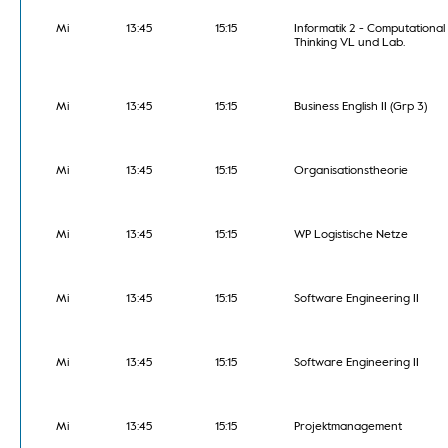
Mi
13:45
15:15
Informatik 2 - Computational
Thinking VL und Lab.
Mi
13:45
15:15
Business English II (Grp 3)
Mi
13:45
15:15
Organisationstheorie
Mi
13:45
15:15
WP Logistische Netze
Mi
13:45
15:15
Software Engineering II
Mi
13:45
15:15
Software Engineering II
Mi
13:45
15:15
Projektmanagement