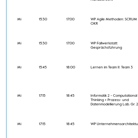
Mi
15:30
17:00
WP Agile Methoden: SCRUM
OKR
Mi
15:30
17:00
WP Fallwerkstatt
Gesprächsführung
Mi
15:45
18:00
Lernen im Team II: Team 3
Mi
17:15
18:45
Informatik 2 - Computational
Thinking + Prozess- und
Datenmodellierung Lab. Gr. 
Mi
17:15
18:45
WP Unternehmensarchitekt