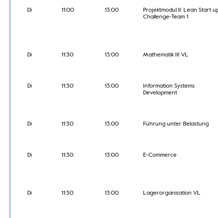
Di
11:00
13:00
Projektmodul II: Lean Start u
Challenge-Team 1
Di
11:30
13:00
Mathematik III VL
Di
11:30
13:00
Information Systems
Development
Di
11:30
13:00
Führung unter Belastung
Di
11:30
13:00
E-Commerce
Di
11:30
13:00
Lagerorganisation VL