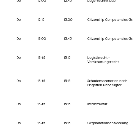
Do
12:00
12:45
Lagertechnik Lab
Do
12:15
13:00
Citizenship Competencies Gr.
Do
13:00
13:45
Citizenship Competencies Gr.
Do
13:45
15:15
Logistikrecht -
Versicherungsrecht
Do
13:45
15:15
Schadensszenarien nach
Eingriffen Unbefugter
Do
13:45
15:15
Infrastruktur
Do
13:45
15:15
Organisationsentwicklung