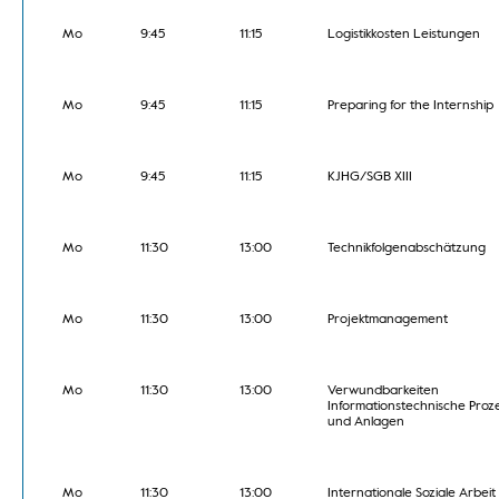
Mo
9:45
11:15
Logistikkosten Leistungen
Mo
9:45
11:15
Preparing for the Internship
Mo
9:45
11:15
KJHG/SGB XIII
Mo
11:30
13:00
Technikfolgenabschätzung
Mo
11:30
13:00
Projektmanagement
Mo
11:30
13:00
Verwundbarkeiten
Informationstechnische Proz
und Anlagen
Mo
11:30
13:00
Internationale Soziale Arbeit