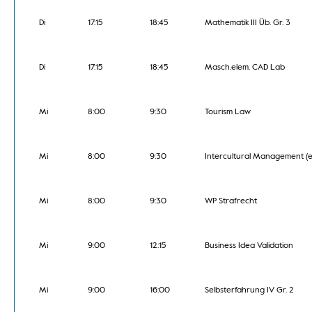
Di
17:15
18:45
Mathematik III Üb. Gr. 3
Di
17:15
18:45
Masch.elem. CAD Lab
Mi
8:00
9:30
Tourism Law
Mi
8:00
9:30
Intercultural Management (e
Mi
8:00
9:30
WP Strafrecht
Mi
9:00
12:15
Business Idea Validation
Mi
9:00
16:00
Selbsterfahrung IV Gr. 2