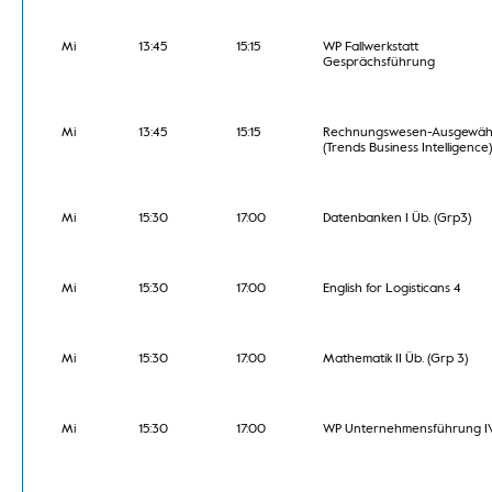
Mi
13:45
15:15
WP Fallwerkstatt
Gesprächsführung
Mi
13:45
15:15
Rechnungswesen-Ausgewäh
(Trends Business Intelligence)
Mi
15:30
17:00
Datenbanken I Üb. (Grp3)
Mi
15:30
17:00
English for Logisticans 4
Mi
15:30
17:00
Mathematik II Üb. (Grp 3)
Mi
15:30
17:00
WP Unternehmensführung I