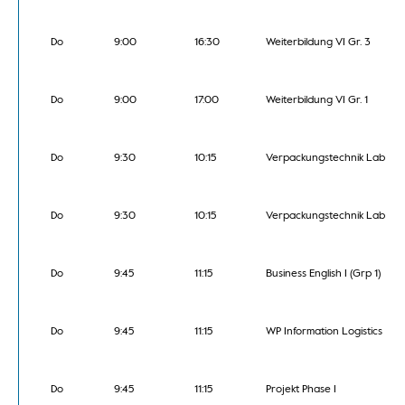
Do
9:00
16:30
Weiterbildung VI Gr. 3
Do
9:00
17:00
Weiterbildung VI Gr. 1
Do
9:30
10:15
Verpackungstechnik Lab
Do
9:30
10:15
Verpackungstechnik Lab
Do
9:45
11:15
Business English I (Grp 1)
Do
9:45
11:15
WP Information Logistics
Do
9:45
11:15
Projekt Phase I