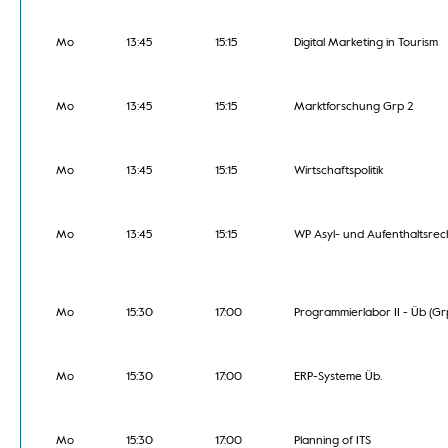
Mo
13:45
15:15
Digital Marketing in Tourism
Mo
13:45
15:15
Marktforschung Grp 2
Mo
13:45
15:15
Wirtschaftspolitik
Mo
13:45
15:15
WP Asyl- und Aufenthaltsrec
Mo
15:30
17:00
Programmierlabor II - Üb (Grp
Mo
15:30
17:00
ERP-Systeme Üb.
Mo
15:30
17:00
Planning of ITS