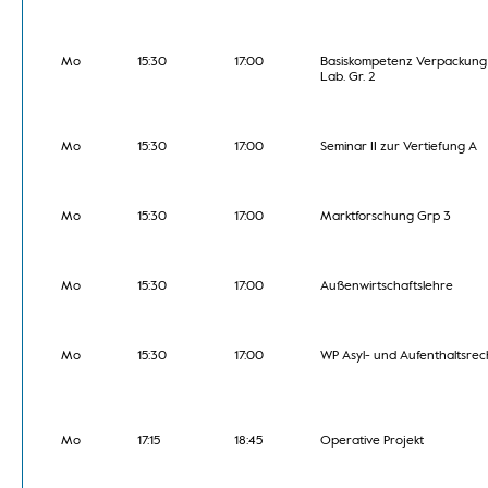
Mo
15:30
17:00
Basiskompetenz Verpackung
Lab. Gr. 2
Mo
15:30
17:00
Seminar II zur Vertiefung A
Mo
15:30
17:00
Marktforschung Grp 3
Mo
15:30
17:00
Außenwirtschaftslehre
Mo
15:30
17:00
WP Asyl- und Aufenthaltsrec
Mo
17:15
18:45
Operative Projekt