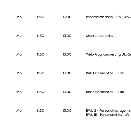
Mo
11:30
13:00
Programmierlabo II Üb (Grp 2
Mo
11:30
13:00
Macroeconomics
Mo
11:30
13:00
Web-Programmierung Üb. Gr.
Mo
11:30
13:00
Risk Assesment VL + Lab.
Mo
11:30
13:00
Risk Assesment VL + Lab.
Mo
11:30
13:00
BWL 2 - Personalmanagemen
BWL III - Personalwirtschaft