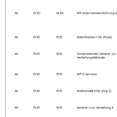
Mi
13:30
14:30
WP Unternehmensführung II
Mi
13:45
15:15
Datenbanken I Üb. (Grp2)
Mi
13:45
15:15
Vorbereitendes Seminar zur
Vertiefungsfallstudie
Mi
13:45
15:15
WP IT-Services
Mi
13:45
15:15
Mathematik II Üb. (Grp 2)
Mi
13:45
15:15
Seminar I zur Vertiefung A