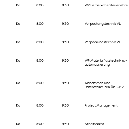
Do
8:00
9:30
WP Betriebliche Steuerlehre
Do
8:00
9:30
Verpackungstechnik VL
Do
8:00
9:30
Verpackungstechnik VL
Do
8:00
9:30
WP Materialflusstechnik u. -
automatisierung
Do
8:00
9:30
Algorithmen und
Datenstrukturen Üb. Gr. 2
Do
8:00
9:30
Project Management
Do
8:00
9:30
Arbeitsrecht