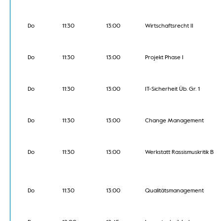
Do
11:30
13:00
Wirtschaftsrecht II
Do
11:30
13:00
Projekt Phase I
Do
11:30
13:00
IT-Sicherheit Üb. Gr. 1
Do
11:30
13:00
Change Management
Do
11:30
13:00
Werkstatt Rassismuskritik B
Do
11:30
13:00
Qualitätsmanagement