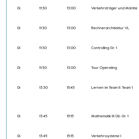
Di
11:30
13:00
Verkehrsträger und Märkte
Di
11:30
13:00
Rechnerarchitektur VL
Di
11:30
13:00
Controlling Gr. 1
Di
11:30
13:00
Tour Operating
Di
13:30
15:45
Lernen im Team II: Team 1
Di
13:45
15:15
Mathematik III Üb. Gr. 1
Di
13:45
15:15
Verkehrssysteme I