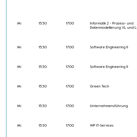
Mi
15:30
17:00
Informatik 2 - Prozess- und
Datenmodellierung VL und L
Mi
15:30
17:00
Software Engineering II
Mi
15:30
17:00
Software Engineering II
Mi
15:30
17:00
Green Tech
Mi
15:30
17:00
Unternehmensführung
Mi
15:30
17:00
WP IT-Services