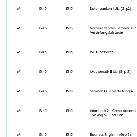
Mi
13:45
15:15
Datenbanken I Üb. (Grp2)
Mi
13:45
15:15
Vorbereitendes Seminar zur
Vertiefungsfallstudie
Mi
13:45
15:15
WP IT-Services
Mi
13:45
15:15
Mathematik II Üb. (Grp 2)
Mi
13:45
15:15
Seminar I zur Vertiefung A
Mi
13:45
15:15
Informatik 2 - Computational
Thinking VL und Lab.
Mi
13:45
15:15
Business English II (Grp 3)