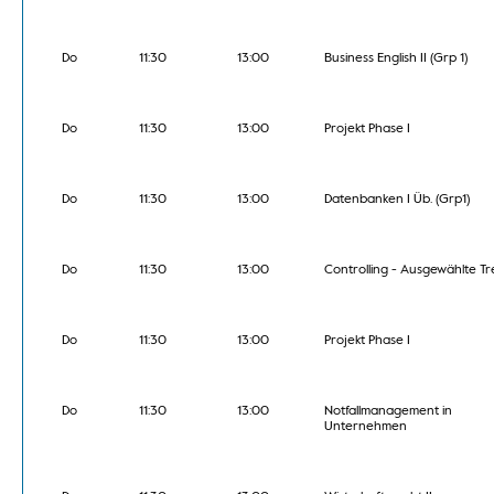
Do
11:30
13:00
Business English II (Grp 1)
Do
11:30
13:00
Projekt Phase I
Do
11:30
13:00
Datenbanken I Üb. (Grp1)
Do
11:30
13:00
Controlling - Ausgewählte T
Do
11:30
13:00
Projekt Phase I
Do
11:30
13:00
Notfallmanagement in
Unternehmen