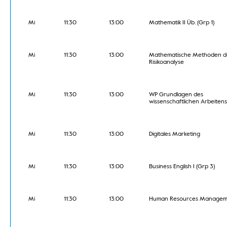
Mi
11:30
13:00
Mathematik II Üb. (Grp 1)
Mi
11:30
13:00
Mathematische Methoden d
Risikoanalyse
Mi
11:30
13:00
WP Grundlagen des
wissenschaftlichen Arbeitens
Mi
11:30
13:00
Digitales Marketing
Mi
11:30
13:00
Business English I (Grp 3)
Mi
11:30
13:00
Human Resources Managem