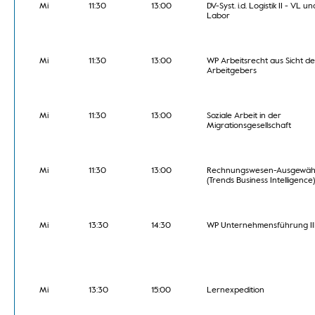
Mi
11:30
13:00
DV-Syst. i.d. Logistik II - VL un
Labor
Mi
11:30
13:00
WP Arbeitsrecht aus Sicht de
Arbeitgebers
Mi
11:30
13:00
Soziale Arbeit in der
Migrationsgesellschaft
Mi
11:30
13:00
Rechnungswesen-Ausgewäh
(Trends Business Intelligence)
Mi
13:30
14:30
WP Unternehmensführung II
Mi
13:30
15:00
Lernexpedition