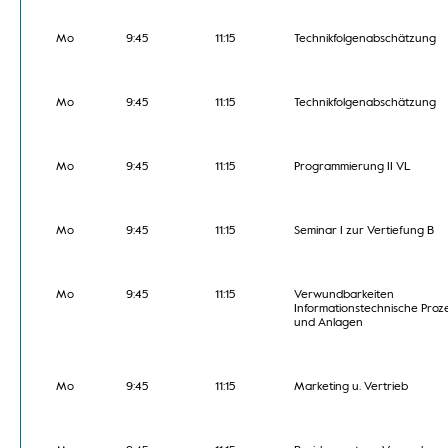
Mo
9:45
11:15
Technikfolgenabschätzung
Mo
9:45
11:15
Technikfolgenabschätzung
Mo
9:45
11:15
Programmierung II VL
Mo
9:45
11:15
Seminar I zur Vertiefung B
Mo
9:45
11:15
Verwundbarkeiten
Informationstechnische Proz
und Anlagen
Mo
9:45
11:15
Marketing u. Vertrieb