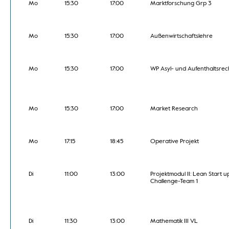
Mo
15:30
17:00
Marktforschung Grp 3
Mo
15:30
17:00
Außenwirtschaftslehre
Mo
15:30
17:00
WP Asyl- und Aufenthaltsrec
Mo
15:30
17:00
Market Research
Mo
17:15
18:45
Operative Projekt
Di
11:00
13:00
Projektmodul II: Lean Start u
Challenge-Team 1
Di
11:30
13:00
Mathematik III VL