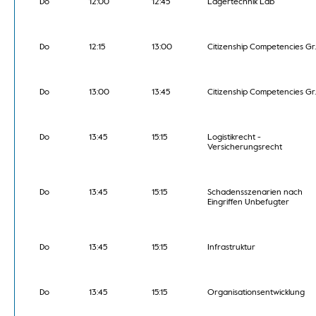
Do
12:00
12:45
Lagertechnik Lab
Do
12:15
13:00
Citizenship Competencies Gr.
Do
13:00
13:45
Citizenship Competencies Gr.
Do
13:45
15:15
Logistikrecht -
Versicherungsrecht
Do
13:45
15:15
Schadensszenarien nach
Eingriffen Unbefugter
Do
13:45
15:15
Infrastruktur
Do
13:45
15:15
Organisationsentwicklung