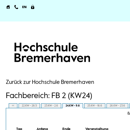
Zurück zur Hochschule Bremerhaven
Fachbereich: FB 2 (KW24)
<<
22.KW - 26.5
23.KW - 2.6
24.KW - 9.6
25.KW - 16.6
26.KW - 23.6
8
Tag
Anfang
Ende
Veranstaltung