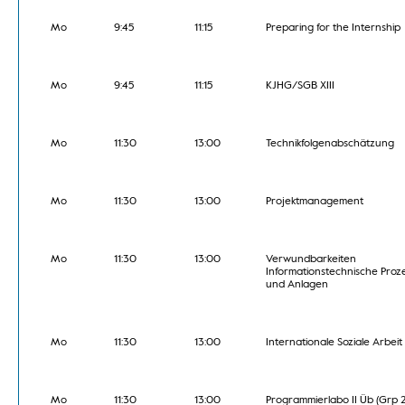
Mo
9:45
11:15
Preparing for the Internship
Mo
9:45
11:15
KJHG/SGB XIII
Mo
11:30
13:00
Technikfolgenabschätzung
Mo
11:30
13:00
Projektmanagement
Mo
11:30
13:00
Verwundbarkeiten
Informationstechnische Proz
und Anlagen
Mo
11:30
13:00
Internationale Soziale Arbeit
Mo
11:30
13:00
Programmierlabo II Üb (Grp 2