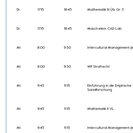
Di
17:15
18:45
Mathematik III Üb. Gr. 3
Di
17:15
18:45
Masch.elem. CAD Lab
Mi
8:00
9:30
Intercultural Management (e
Mi
8:00
9:30
WP Strafrecht
Mi
9:45
11:15
Einführung in die Empirische
Sozialforschung
Mi
9:45
11:15
Mathematik II VL
Mi
9:45
11:15
Intercultural Management (e