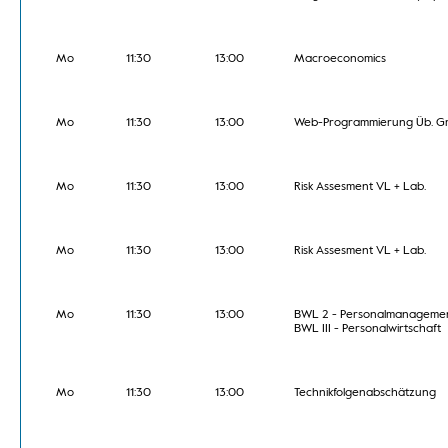
Mo
11:30
13:00
Macroeconomics
Mo
11:30
13:00
Web-Programmierung Üb. Gr.
Mo
11:30
13:00
Risk Assesment VL + Lab.
Mo
11:30
13:00
Risk Assesment VL + Lab.
Mo
11:30
13:00
BWL 2 - Personalmanagemen
BWL III - Personalwirtschaft
Mo
11:30
13:00
Technikfolgenabschätzung