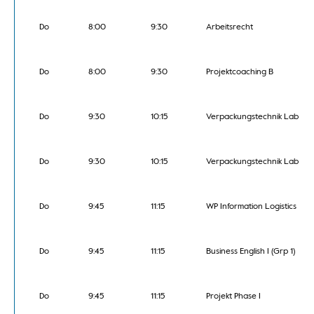
Do
8:00
9:30
Arbeitsrecht
Do
8:00
9:30
Projektcoaching B
Do
9:30
10:15
Verpackungstechnik Lab
Do
9:30
10:15
Verpackungstechnik Lab
Do
9:45
11:15
WP Information Logistics
Do
9:45
11:15
Business English I (Grp 1)
Do
9:45
11:15
Projekt Phase I