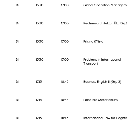
Di
15:30
17:00
Global Operation Managem
Di
15:30
17:00
Rechnerarchitektur Üb. (Grp
Di
15:30
17:00
Pricing &Yield
Di
15:30
17:00
Problems in International
Transport
Di
17:15
18:45
Business English II (Grp 2)
Di
17:15
18:45
Fallstudie Materialfluss
Di
17:15
18:45
International Law for Logisti