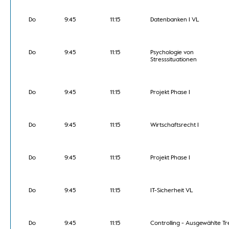
Do
9:45
11:15
Datenbanken I VL
Do
9:45
11:15
Psychologie von
Stresssituationen
Do
9:45
11:15
Projekt Phase I
Do
9:45
11:15
Wirtschaftsrecht I
Do
9:45
11:15
Projekt Phase I
Do
9:45
11:15
IT-Sicherheit VL
Do
9:45
11:15
Controlling - Ausgewählte T