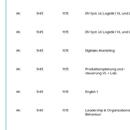
Mi
9:45
11:15
DV-Syst. i.d. Logistik I VL und
Mi
9:45
11:15
DV-Syst. i.d. Logistik I VL und
Mi
9:45
11:15
Digitales Marketing
Mi
9:45
11:15
Produktionsplanung und -
steuerung VL + Lab.
Mi
9:45
11:15
English 1
Mi
9:45
11:15
Leadership & Organizationa
Behaviour