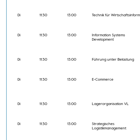
Di
11:30
13:00
Technik für Wirtschaftsinform
Di
11:30
13:00
Information Systems
Development
Di
11:30
13:00
Führung unter Belastung
Di
11:30
13:00
E-Commerce
Di
11:30
13:00
Lagerorganisation VL
Di
11:30
13:00
Strategisches
Logistikmanagement