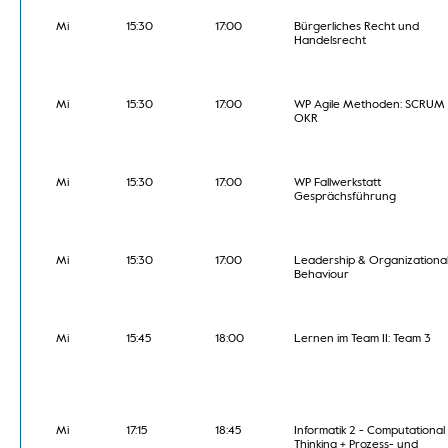
Mi
15:30
17:00
Bürgerliches Recht und
Handelsrecht
Mi
15:30
17:00
WP Agile Methoden: SCRUM
OKR
Mi
15:30
17:00
WP Fallwerkstatt
Gesprächsführung
Mi
15:30
17:00
Leadership & Organizationa
Behaviour
Mi
15:45
18:00
Lernen im Team II: Team 3
Mi
17:15
18:45
Informatik 2 - Computational
Thinking + Prozess- und