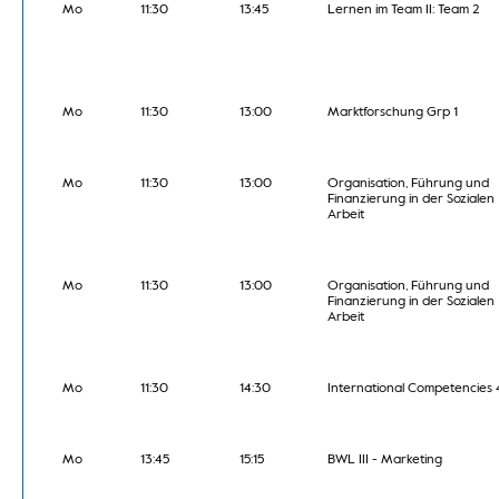
Mo
11:30
13:45
Lernen im Team II: Team 2
Mo
11:30
13:00
Marktforschung Grp 1
Mo
11:30
13:00
Organisation, Führung und
Finanzierung in der Sozialen
Arbeit
Mo
11:30
13:00
Organisation, Führung und
Finanzierung in der Sozialen
Arbeit
Mo
11:30
14:30
International Competencies 4
Mo
13:45
15:15
BWL III - Marketing