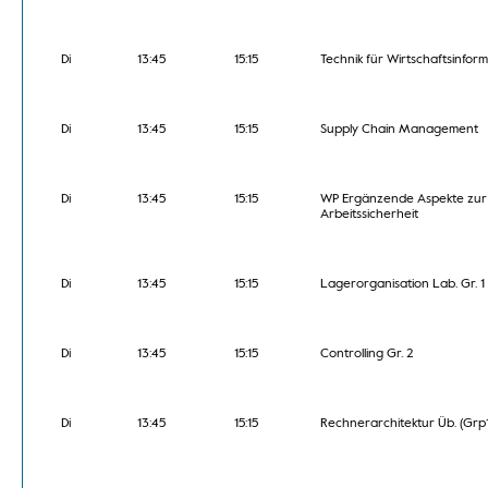
Di
13:45
15:15
Technik für Wirtschaftsinform
Di
13:45
15:15
Supply Chain Management
Di
13:45
15:15
WP Ergänzende Aspekte zur
Arbeitssicherheit
Di
13:45
15:15
Lagerorganisation Lab. Gr. 1
Di
13:45
15:15
Controlling Gr. 2
Di
13:45
15:15
Rechnerarchitektur Üb. (Grp1