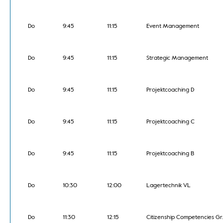
Do
9:45
11:15
Event Management
Do
9:45
11:15
Strategic Management
Do
9:45
11:15
Projektcoaching D
Do
9:45
11:15
Projektcoaching C
Do
9:45
11:15
Projektcoaching B
Do
10:30
12:00
Lagertechnik VL
Do
11:30
12:15
Citizenship Competencies Gr.