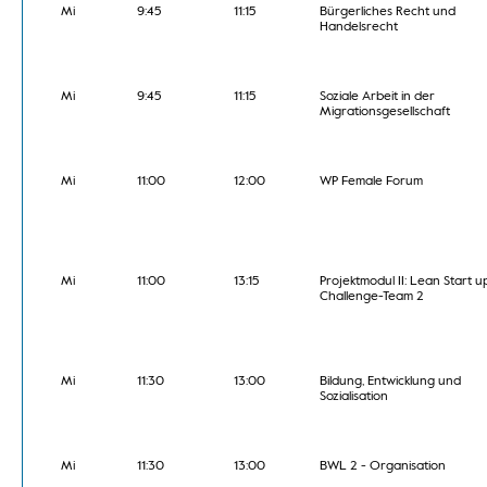
Mi
9:45
11:15
Bürgerliches Recht und
Handelsrecht
Mi
9:45
11:15
Soziale Arbeit in der
Migrationsgesellschaft
Mi
11:00
12:00
WP Female Forum
Mi
11:00
13:15
Projektmodul II: Lean Start u
Challenge-Team 2
Mi
11:30
13:00
Bildung, Entwicklung und
Sozialisation
Mi
11:30
13:00
BWL 2 - Organisation