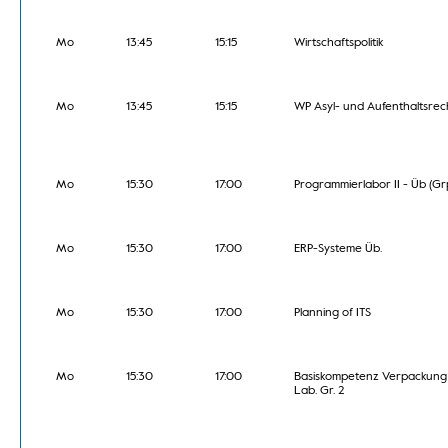
Mo
13:45
15:15
Wirtschaftspolitik
Mo
13:45
15:15
WP Asyl- und Aufenthaltsrec
Mo
15:30
17:00
Programmierlabor II - Üb (Grp
Mo
15:30
17:00
ERP-Systeme Üb.
Mo
15:30
17:00
Planning of ITS
Mo
15:30
17:00
Basiskompetenz Verpackung
Lab. Gr. 2