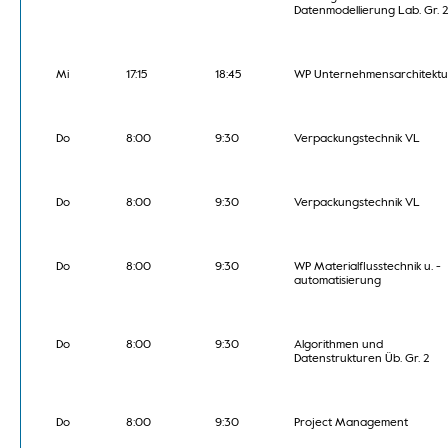
Datenmodellierung Lab. Gr. 
Mi
17:15
18:45
WP Unternehmensarchitekt
Do
8:00
9:30
Verpackungstechnik VL
Do
8:00
9:30
Verpackungstechnik VL
Do
8:00
9:30
WP Materialflusstechnik u. -
automatisierung
Do
8:00
9:30
Algorithmen und
Datenstrukturen Üb. Gr. 2
Do
8:00
9:30
Project Management