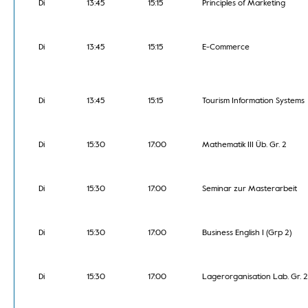
Di
13:45
15:15
Principles of Marketing
Di
13:45
15:15
E-Commerce
Di
13:45
15:15
Tourism Information Systems
Di
15:30
17:00
Mathematik III Üb. Gr. 2
Di
15:30
17:00
Seminar zur Masterarbeit
Di
15:30
17:00
Business English I (Grp 2)
Di
15:30
17:00
Lagerorganisation Lab. Gr. 2