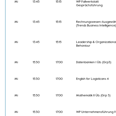
Mi
13:45
15:15
WP Fallwerkstatt
Gesprächsführung
Mi
13:45
15:15
Rechnungswesen-Ausgewäh
(Trends Business Intelligence)
Mi
13:45
15:15
Leadership & Organizationa
Behaviour
Mi
15:30
17:00
Datenbanken I Üb. (Grp3)
Mi
15:30
17:00
English for Logisticans 4
Mi
15:30
17:00
Mathematik II Üb. (Grp 3)
Mi
15:30
17:00
WP Unternehmensführung I