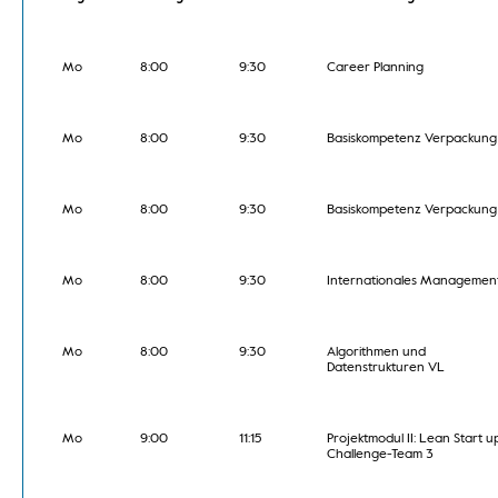
Mo
8:00
9:30
Career Planning
Mo
8:00
9:30
Basiskompetenz Verpackung
Mo
8:00
9:30
Basiskompetenz Verpackung
Mo
8:00
9:30
Internationales Managemen
Mo
8:00
9:30
Algorithmen und
Datenstrukturen VL
Mo
9:00
11:15
Projektmodul II: Lean Start u
Challenge-Team 3