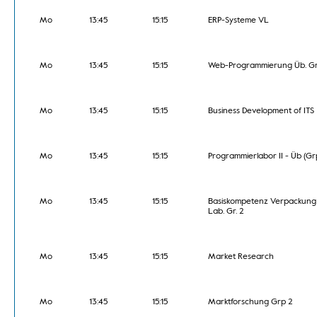
Mo
13:45
15:15
ERP-Systeme VL
Mo
13:45
15:15
Web-Programmierung Üb. Gr
Mo
13:45
15:15
Business Development of ITS
Mo
13:45
15:15
Programmierlabor II - Üb (Gr
Mo
13:45
15:15
Basiskompetenz Verpackung
Lab. Gr. 2
Mo
13:45
15:15
Market Research
Mo
13:45
15:15
Marktforschung Grp 2